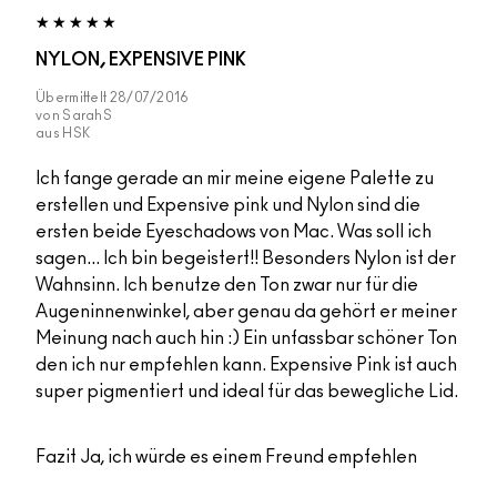
NYLON, EXPENSIVE PINK
Übermittelt
28/07/2016
von
SarahS
aus
HSK
Ich fange gerade an mir meine eigene Palette zu
erstellen und Expensive pink und Nylon sind die
ersten beide Eyeschadows von Mac. Was soll ich
sagen... Ich bin begeistert!! Besonders Nylon ist der
Wahnsinn. Ich benutze den Ton zwar nur für die
Augeninnenwinkel, aber genau da gehört er meiner
Meinung nach auch hin :) Ein unfassbar schöner Ton
den ich nur empfehlen kann. Expensive Pink ist auch
super pigmentiert und ideal für das bewegliche Lid.
Fazit
Ja, ich würde es einem Freund empfehlen