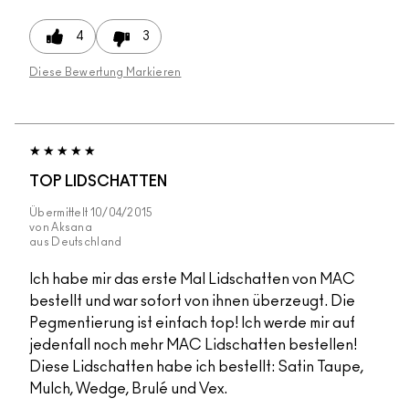
4
3
Diese Bewertung Markieren
TOP LIDSCHATTEN
Übermittelt
10/04/2015
von
Aksana
aus
Deutschland
Ich habe mir das erste Mal Lidschatten von MAC
bestellt und war sofort von ihnen überzeugt. Die
Pegmentierung ist einfach top! Ich werde mir auf
jedenfall noch mehr MAC Lidschatten bestellen!
Diese Lidschatten habe ich bestellt: Satin Taupe,
Mulch, Wedge, Brulé und Vex.