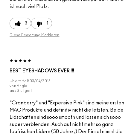
ist noch viel Platz.
3
1
Diese Bewertung Markieren
BEST EYESHADOWS EVER !!!
Übermittelt
03/04/2013
von
Angie
aus
Stuttgart
"Cranberry" und "Expensive Pink" sind meine ersten
MAC Produkte und definitiv nicht die letzten. Beide
Lidschatten sind sooo smooth und lassen sich sooo
super verblenden. Auch auf nicht mehr so ganz
taufrischen Lidern (50 Jahre ;) Der Pinsel nimmt die