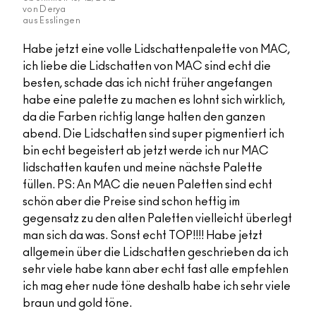
von
Derya
aus
Esslingen
Habe jetzt eine volle Lidschattenpalette von MAC,
ich liebe die Lidschatten von MAC sind echt die
besten, schade das ich nicht früher angefangen
habe eine palette zu machen es lohnt sich wirklich,
da die Farben richtig lange halten den ganzen
abend. Die Lidschatten sind super pigmentiert ich
bin echt begeistert ab jetzt werde ich nur MAC
lidschatten kaufen und meine nächste Palette
füllen. PS: An MAC die neuen Paletten sind echt
schön aber die Preise sind schon heftig im
gegensatz zu den alten Paletten vielleicht überlegt
man sich da was. Sonst echt TOP!!!! Habe jetzt
allgemein über die Lidschatten geschrieben da ich
sehr viele habe kann aber echt fast alle empfehlen
ich mag eher nude töne deshalb habe ich sehr viele
braun und gold töne.