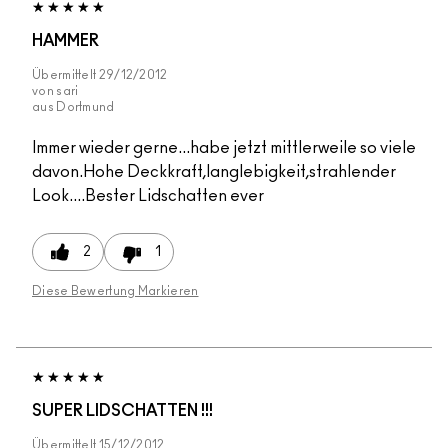
HAMMER
Übermittelt
29/12/2012
von
sari
aus
Dortmund
Immer wieder gerne...habe jetzt mittlerweile so viele
davon.Hohe Deckkraft,langlebigkeit,strahlender
Look....Bester Lidschatten ever
2
1
Diese Bewertung Markieren
SUPER LIDSCHATTEN !!!
Übermittelt
15/12/2012