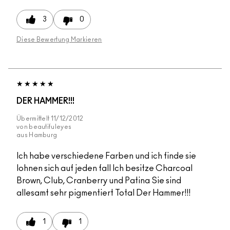
3
0
Diese Bewertung Markieren
DER HAMMER!!!
Übermittelt
11/12/2012
von
beautifuleyes
aus
Hamburg
Ich habe verschiedene Farben und ich finde sie
lohnen sich auf jeden fall Ich besitze Charcoal
Brown, Club, Cranberry und Patina Sie sind
allesamt sehr pigmentiert Total Der Hammer!!!
1
1