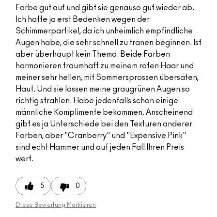
Farbe gut auf und gibt sie genauso gut wieder ab.
Ich hatte ja erst Bedenken wegen der
Schimmerpartikel, da ich unheimlich empfindliche
Augen habe, die sehr schnell zu tränen beginnen. Ist
aber überhaupt kein Thema. Beide Farben
harmonieren traumhaft zu meinem roten Haar und
meiner sehr hellen, mit Sommersprossen übersäten,
Haut. Und sie lassen meine graugrünen Augen so
richtig strahlen. Habe jedenfalls schon einige
männliche Komplimente bekommen. Anscheinend
gibt es ja Unterschiede bei den Texturen anderer
Farben, aber "Cranberry" und "Expensive Pink"
sind echt Hammer und auf jeden Fall Ihren Preis
wert.
5
0
Diese Bewertung Markieren