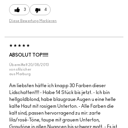
3
4
Diese Bewertung Markieren
ABSOLUT TOP!!!!!
Übermittelt
20/08/2013
von
stilsicher
aus
Marburg
Am liebsten hätte ich knapp 30 Farben dieser
Lidschatten!!!! - Habe 14 Stück bis jetzt. - Ich bin
hellgoldblond, habe blaugraue Augen u eine helle
kalte Haut mit rosigem Unterton. - Alle Farben die
kalt sind, passen hervorragend zu mir: zarte
lila/rosé-Töne, taupe mit grauem Unterton,
Grautöne in allen Nuancen bis schwarz matt. - Es ist