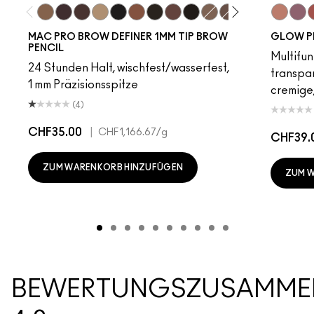
Fling
Genuine Aubergine
Hickory
Omega
Onyx
Penny
Spiked
Strut
Stud
Brunette
Lingering
Stylized
Taupe
Sky Kiss
Thunde
Suns
C
MAC PRO BROW DEFINER 1MM TIP BROW
GLOW P
PENCIL
Multifun
24 Stunden Halt, wischfest/wasserfest,
transpa
1 mm Präzisionsspitze
cremige,
(4)
CHF35.00
|
CHF1,166.67
/g
CHF39.
ZUM WARENKORB HINZUFÜGEN
ZUM 
BEWERTUNGSZUSAMME