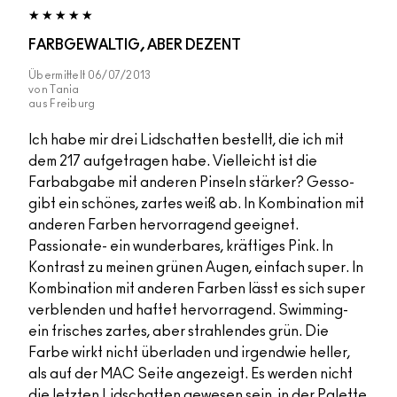
FARBGEWALTIG, ABER DEZENT
Übermittelt
06/07/2013
von
Tania
aus
Freiburg
Ich habe mir drei Lidschatten bestellt, die ich mit
dem 217 aufgetragen habe. Vielleicht ist die
Farbabgabe mit anderen Pinseln stärker? Gesso-
gibt ein schönes, zartes weiß ab. In Kombination mit
anderen Farben hervorragend geeignet.
Passionate- ein wunderbares, kräftiges Pink. In
Kontrast zu meinen grünen Augen, einfach super. In
Kombination mit anderen Farben lässt es sich super
verblenden und haftet hervorragend. Swimming-
ein frisches zartes, aber strahlendes grün. Die
Farbe wirkt nicht überladen und irgendwie heller,
als auf der MAC Seite angezeigt. Es werden nicht
die letzten Lidschatten gewesen sein, in der Palette