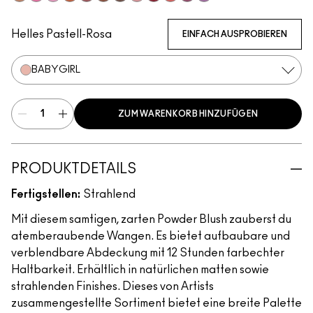
Coppertone
Candy Yum Yum
Snob
CB96
Sinner
Raizin The Roof
Film Noir Buff
Blushbaby
Ruby Wooed
Pink Flamingo
Plush
Your Heroine
Helles Pastell-Rosa
EINFACH AUSPROBIEREN
BABYGIRL
ZUM WARENKORB HINZUFÜGEN
PRODUKTDETAILS
Fertigstellen:
Strahlend
Mit diesem samtigen, zarten Powder Blush zauberst du
atemberaubende Wangen. Es bietet aufbaubare und
verblendbare Abdeckung mit 12 Stunden farbechter
Haltbarkeit. Erhältlich in natürlichen matten sowie
strahlenden Finishes. Dieses von Artists
zusammengestellte Sortiment bietet eine breite Palette