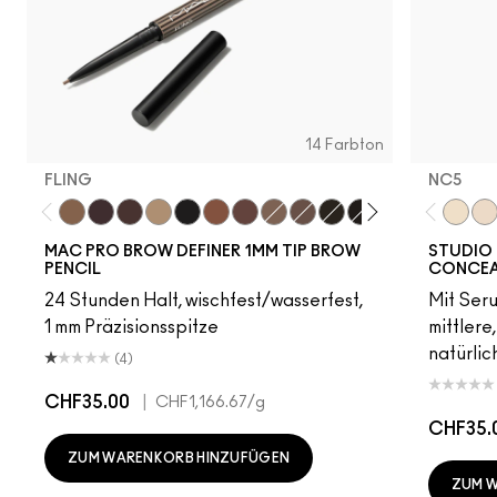
14 Farbton
FLING
NC5​
Fling
Genuine Aubergine
Hickory
Omega
Onyx
Penny
Strut
Brunette
Lingering
Spiked
Stud
Stylized
Taupe
Thunde
NC5​
NW
MAC PRO BROW DEFINER 1MM TIP BROW
STUDIO 
PENCIL
CONCEA
24 Stunden Halt, wischfest/wasserfest,
Mit Ser
1 mm Präzisionsspitze
mittlere
natürlic
(4)
CHF35.00
|
CHF1,166.67
/g
CHF35.
ZUM WARENKORB HINZUFÜGEN
ZUM 