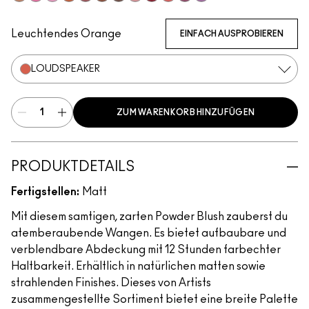
Coppertone
Candy Yum Yum
Snob
CB96
Sinner
Raizin The Roof
Film Noir Buff
Blushbaby
Ruby Wooed
Pink Flamingo
Plush
Your Heroine
Leuchtendes Orange
EINFACH AUSPROBIEREN
LOUDSPEAKER
ZUM WARENKORB HINZUFÜGEN
PRODUKTDETAILS
Fertigstellen:
Matt
Mit diesem samtigen, zarten Powder Blush zauberst du
atemberaubende Wangen. Es bietet aufbaubare und
verblendbare Abdeckung mit 12 Stunden farbechter
Haltbarkeit. Erhältlich in natürlichen matten sowie
strahlenden Finishes. Dieses von Artists
zusammengestellte Sortiment bietet eine breite Palette