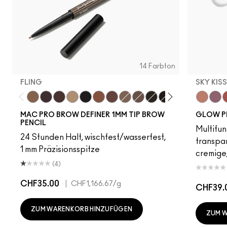
14 Farbton
FLING
SKY KIS
Fling
Genuine Aubergine
Hickory
Omega
Onyx
Penny
Strut
Brunette
Lingering
Spiked
Stud
Stylized
Taupe
Sky Kiss
Thunde
Suns
C
MAC PRO BROW DEFINER 1MM TIP BROW
GLOW P
PENCIL
Multifun
24 Stunden Halt, wischfest/wasserfest,
transpa
1 mm Präzisionsspitze
cremige,
(4)
CHF35.00
|
CHF1,166.67
/g
CHF39.
ZUM WARENKORB HINZUFÜGEN
ZUM 