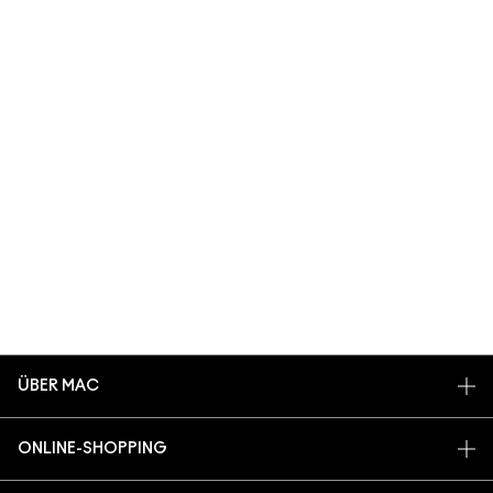
ÜBER MAC
UNSERE STORY
ONLINE-SHOPPING
UNSERE ARTISTS
MEIN KONTO
MAC VIVA GLAM