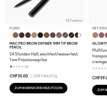
14 Farbton
FLING
SKY KIS
Fling
Genuine Aubergine
Hickory
Omega
Onyx
Penny
Strut
Brunette
Lingering
Spiked
Stud
Stylized
Taupe
Sky Kiss
Thunde
Suns
C
MAC PRO BROW DEFINER 1MM TIP BROW
GLOW P
PENCIL
Multifun
24 Stunden Halt, wischfest/wasserfest,
transpa
1 mm Präzisionsspitze
cremige,
(4)
CHF35.00
|
CHF1,166.67
/g
CHF39.
ZUM WARENKORB HINZUFÜGEN
ZUM 