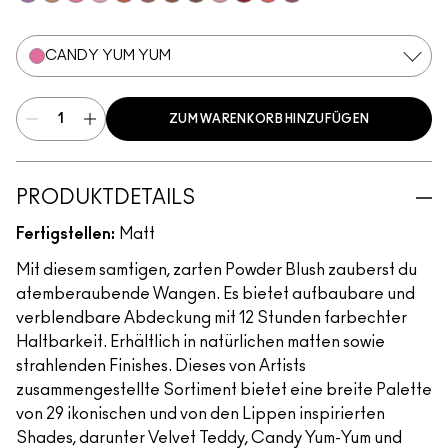
Your Heroine
Coppertone
Candy Yum Yum
Snob
CB96
Sinner
Raizin The Roof
Film Noir Buff
Blushbaby
Ruby Wooed
Pink Flamingo
Plush
CANDY YUM YUM
ZUM WARENKORB HINZUFÜGEN
PRODUKTDETAILS
Fertigstellen:
Matt
Mit diesem samtigen, zarten Powder Blush zauberst du
atemberaubende Wangen. Es bietet aufbaubare und
verblendbare Abdeckung mit 12 Stunden farbechter
Haltbarkeit. Erhältlich in natürlichen matten sowie
strahlenden Finishes. Dieses von Artists
zusammengestellte Sortiment bietet eine breite Palette
von 29 ikonischen und von den Lippen inspirierten
Shades, darunter Velvet Teddy, Candy Yum-Yum und