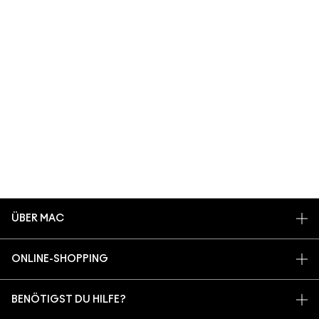
ÜBER MAC
UNSERE STORY
ONLINE-SHOPPING
UNSERE ARTISTS
MEIN KONTO
MAC VIVA GLAM
BENÖTIGST DU HILFE?
REGISTRIERE DICH FÜR DEN NEWSLETTER
NACHHALTIGE SCHÖNHEIT