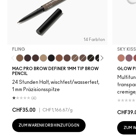
14 Farbton
FLING
SKY KIS
Fling
Genuine Aubergine
Hickory
Omega
Onyx
Penny
Strut
Brunette
Lingering
Spiked
Stud
Stylized
Taupe
Sky Kiss
Thunde
Suns
C
MAC PRO BROW DEFINER 1MM TIP BROW
GLOW P
PENCIL
Multifun
24 Stunden Halt, wischfest/wasserfest,
transpa
1 mm Präzisionsspitze
cremige,
(4)
CHF35.00
|
CHF1,166.67
/g
CHF39.
ZUM WARENKORB HINZUFÜGEN
ZUM 