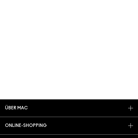
ÜBER MAC
UNSERE STORY
ONLINE-SHOPPING
UNSERE ARTISTS
MEIN KONTO
MAC VIVA GLAM