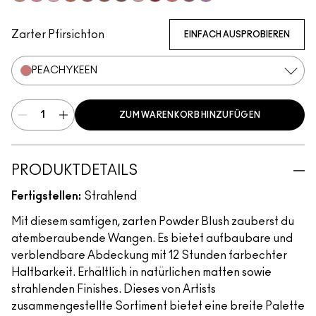
Coppertone
Candy Yum Yum
Snob
CB96
Sinner
Raizin The Roof
Film Noir Buff
Blushbaby
Ruby Wooed
Pink Flamingo
Plush
Your Heroine
Zarter Pfirsichton
EINFACH AUSPROBIEREN
PEACHYKEEN
ZUM WARENKORB HINZUFÜGEN
PRODUKTDETAILS
Fertigstellen:
Strahlend
Mit diesem samtigen, zarten Powder Blush zauberst du
atemberaubende Wangen. Es bietet aufbaubare und
verblendbare Abdeckung mit 12 Stunden farbechter
Haltbarkeit. Erhältlich in natürlichen matten sowie
strahlenden Finishes. Dieses von Artists
zusammengestellte Sortiment bietet eine breite Palette