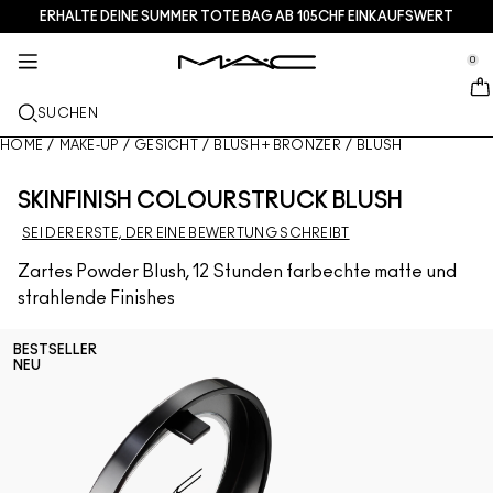
ERHALTE DEINE SUMMER TOTE BAG AB 105CHF EINKAUFSWERT​
SERVICES + MEHR
HAUTPFLEGE
GESCHENKE
M·A·CZINE
MAKEUP
PRO
NEU
se Sidebar Navigation
Clo
Clo
Clo
Clo
Clo
Clo
Clo
0
BRANDNEU
LIPPEN
NACH KATEGORIE KAUFEN
GESCHENKE
TRENDS
PRO-PRODUKTE
SERVICES
::elc_general.menu::
MAC Cosmetics
Glow Play Bouncy Highlighter​
Lip Combo
Cleanser + Makeup-Entferner
Lippenpaletten + Sets
Doja Cat
Pro Paletten
Einen Store finden
SUCHEN
GESICHT
PRO- SERVICE
ÜBER M·A·C
Kajal Excess Longweat Smoky Eye Liner
Lippenstifte
Foundation
Seren
Gesichtspaletten + Sets
Ella’s look
Glitter + Pigmente
M·A·C Pro-Mitgliedschaft
M·A·C Pro-Mitgliedschaft
Unsere Story
HOME
/
MAKE-UP
/
GESICHT
/
BLUSH + BRONZER
/
BLUSH
AUGEN
Lustreglass StainGlass Lip Tint
Lipliner
Concealer
Mascara
Moisturizer
Augenpaletten + Sets
Chappell Groan's look
Taschen
Einen Termin im Store buchen
M·A·C VIVA GLAM
SKINFINISH COLOURSTRUCK BLUSH
PINSEL + TOOLS
SEI DER ERSTE, DER EINE BEWERTUNG SCHREIBT
Lustreglass Sheer-Shine Lipstick
Lipglosse
Blush + Bronzer
Eyeliner
Gesichtspinsel
Augen- + Lippenpflege
Mini M·A·C
Esther
Vielseitig verwendbar
Angebote
Artistry
ERFAHRE MEHR
Zartes Powder Blush, 12 Stunden farbechte matte und
Lip Glazer Glossy Liner
Lippenbalsam + Primer
Puder
Lidschatten
Augenpinsel
Foundation Finder
Masken + Peelings
ALLE PRO-PRODUKTE KAUFEN
Deals
strahlende Finishes
Face Glass Hydrating Skin Gloss
Liquid Lipsticks
Highlighter
Augenbrauen
Lippenpinsel
MAC Studio Foundations
Mini-M·A·C
BESTSELLER
NEU
Fix+ Stayover Matte
Lippenpaletten + Kits
Primer
Wimpern
Schwämme + Applikatoren
I ONLY WEAR MAC
ALLE HAUTPFLEGEPRODUKTE KAUFEN
Squirt Plumping Gloss Stick​
Mini-M·A·C
Makeup-Fixierspray
Primer für die Augen
Taschen
Alle Neuheiten shoppen
ALLE LIPPENPRODUKTE KAUFEN
Augenpaletten + Sets
Lidschattenpaletten + Sets
Accessoires