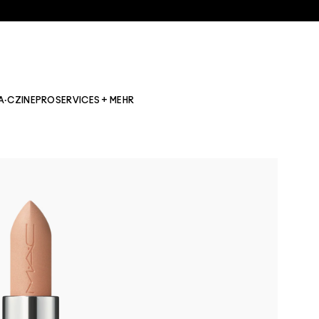
A·CZINE
PRO
SERVICES + MEHR