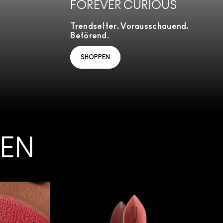
FOREVER CURIOUS
Trendsetter. Vorausschauend.
Betörend.
SHOPPEN
PEN