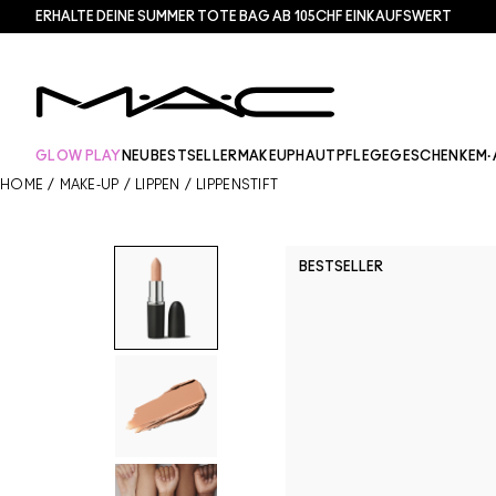
ERHALTE DEINE SUMMER TOTE BAG AB 105CHF EINKAUFSWERT​
GLOW PLAY
NEU
BESTSELLER
MAKEUP
HAUTPFLEGE
GESCHENKE
M·
HOME
/
MAKE-UP
/
LIPPEN
/
LIPPENSTIFT
BESTSELLER