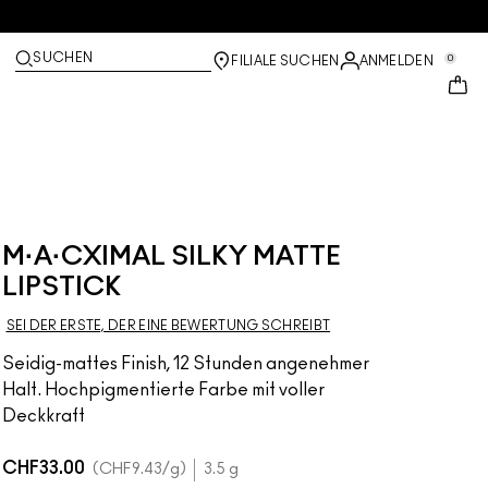
SUCHEN
0
FILIALE SUCHEN
ANMELDEN
M·A·CXIMAL SILKY MATTE
LIPSTICK
SEI DER ERSTE, DER EINE BEWERTUNG SCHREIBT
Seidig-mattes Finish, 12 Stunden angenehmer
Halt. Hochpigmentierte Farbe mit voller
Deckkraft
CHF33.00
CHF9.43
/g
3.5 g