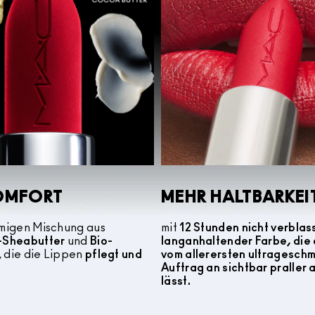
OMFORT
MEHR HALTBARKEI
emigen Mischung aus
mit
12 Stunden nicht verblas
o-Sheabutter
und
Bio-
langanhaltender Farbe, die 
, die die Lippen
pflegt und
vom allerersten ultragesch
Auftrag an sichtbar praller
lässt.