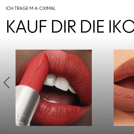
ICH TRAGE M·A·CXIMAL
KAUF DIR DIE I