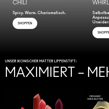
CHILI
WHIR
Spicy. Warm. Charismatisch.
Selbstb
Anpassu
Unwiders
SHOPPEN
SHOPP
UNSER IKONISCHER MATTER LIPPENSTIFT:
MAXIMIERT – ME