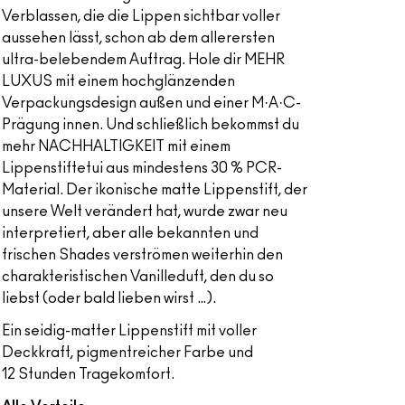
Verblassen, die die Lippen sichtbar voller
aussehen lässt, schon ab dem allerersten
ultra-belebendem Auftrag. Hole dir MEHR
LUXUS mit einem hochglänzenden
Verpackungsdesign außen und einer M·A·C-
Prägung innen. Und schließlich bekommst du
mehr NACHHALTIGKEIT mit einem
Lippenstiftetui aus mindestens 30 % PCR-
Material. Der ikonische matte Lippenstift, der
unsere Welt verändert hat, wurde zwar neu
interpretiert, aber alle bekannten und
frischen Shades verströmen weiterhin den
charakteristischen Vanilleduft, den du so
liebst (oder bald lieben wirst …).
Ein seidig-matter Lippenstift mit voller
Deckkraft, pigmentreicher Farbe und
12 Stunden Tragekomfort.