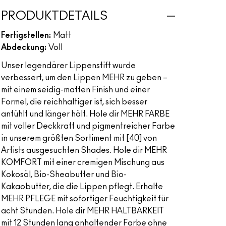
PRODUKTDETAILS
Fertigstellen:
Matt
Abdeckung:
Voll
Unser legendärer Lippenstift wurde
verbessert, um den Lippen MEHR zu geben –
mit einem seidig-matten Finish und einer
Formel, die reichhaltiger ist, sich besser
anfühlt und länger hält. Hole dir MEHR FARBE
mit voller Deckkraft und pigmentreicher Farbe
in unserem größten Sortiment mit [40] von
Artists ausgesuchten Shades. Hole dir MEHR
KOMFORT mit einer cremigen Mischung aus
Kokosöl, Bio-Sheabutter und Bio-
Kakaobutter, die die Lippen pflegt. Erhalte
MEHR PFLEGE mit sofortiger Feuchtigkeit für
acht Stunden. Hole dir MEHR HALTBARKEIT
mit 12 Stunden lang anhaltender Farbe ohne