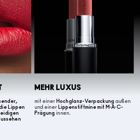
T
MEHR LUXUS
sender,
mit einer
Hochglanz-Verpackung
außen
die Lippen
und einer
Lippenstiftmine mit M·A·C-
meidigen
Prägung
innen.
 aussehen