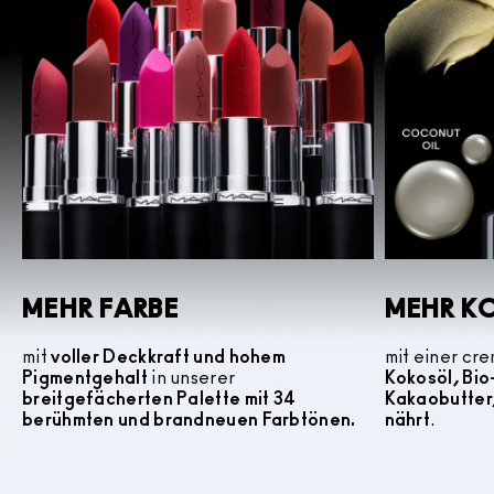
MEHR FARBE
MEHR K
mit
voller Deckkraft und hohem
mit einer cr
Pigmentgehalt
in unserer
Kokosöl, Bi
breitgefächerten Palette mit 34
Kakaobutter
berühmten und brandneuen Farbtönen.
nährt
.