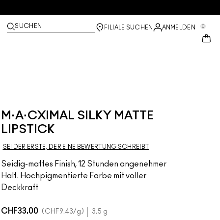
SUCHEN
0
FILIALE SUCHEN
ANMELDEN
M·A·CXIMAL SILKY MATTE
LIPSTICK
SEI DER ERSTE, DER EINE BEWERTUNG SCHREIBT
Seidig-mattes Finish, 12 Stunden angenehmer
Halt. Hochpigmentierte Farbe mit voller
Deckkraft
CHF33.00
CHF9.43
/g
3.5 g