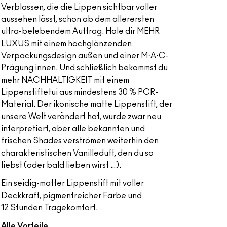
Verblassen, die die Lippen sichtbar voller
aussehen lässt, schon ab dem allerersten
ultra-belebendem Auftrag. Hole dir MEHR
LUXUS mit einem hochglänzenden
Verpackungsdesign außen und einer M·A·C-
Prägung innen. Und schließlich bekommst du
mehr NACHHALTIGKEIT mit einem
Lippenstiftetui aus mindestens 30 % PCR-
Material. Der ikonische matte Lippenstift, der
unsere Welt verändert hat, wurde zwar neu
interpretiert, aber alle bekannten und
frischen Shades verströmen weiterhin den
charakteristischen Vanilleduft, den du so
liebst (oder bald lieben wirst …).
Ein seidig-matter Lippenstift mit voller
Deckkraft, pigmentreicher Farbe und
12 Stunden Tragekomfort.
Alle Vorteile