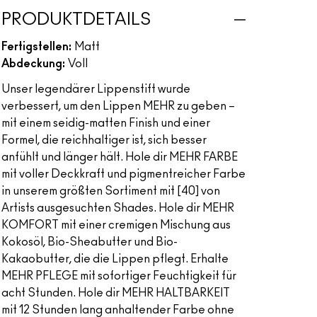
PRODUKTDETAILS
Fertigstellen:
Matt
Abdeckung:
Voll
Unser legendärer Lippenstift wurde
verbessert, um den Lippen MEHR zu geben –
mit einem seidig-matten Finish und einer
Formel, die reichhaltiger ist, sich besser
anfühlt und länger hält. Hole dir MEHR FARBE
mit voller Deckkraft und pigmentreicher Farbe
in unserem größten Sortiment mit [40] von
Artists ausgesuchten Shades. Hole dir MEHR
KOMFORT mit einer cremigen Mischung aus
Kokosöl, Bio-Sheabutter und Bio-
Kakaobutter, die die Lippen pflegt. Erhalte
MEHR PFLEGE mit sofortiger Feuchtigkeit für
acht Stunden. Hole dir MEHR HALTBARKEIT
mit 12 Stunden lang anhaltender Farbe ohne