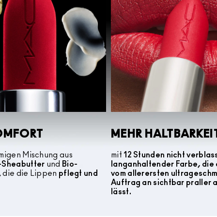
OMFORT
MEHR HALTBARKEI
emigen Mischung aus
mit
12 Stunden nicht verblas
o-Sheabutter
und
Bio-
langanhaltender Farbe, die 
, die die Lippen
pflegt und
vom allerersten ultragesch
Auftrag an sichtbar praller
lässt.