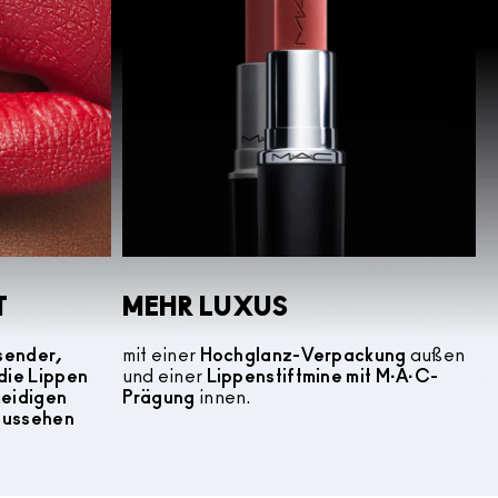
T
MEHR LUXUS
sender,
mit einer
Hochglanz-Verpackung
außen
die Lippen
und einer
Lippenstiftmine mit M·A·C-
meidigen
Prägung
innen.
 aussehen