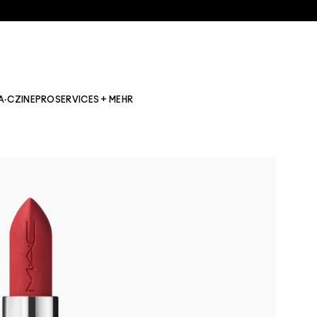
A·CZINE
PRO
SERVICES + MEHR