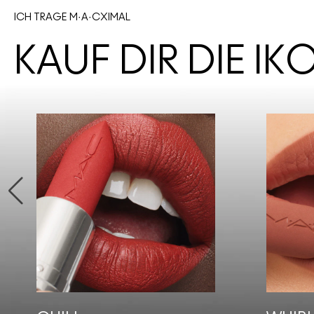
ICH TRAGE M·A·CXIMAL
KAUF DIR DIE I