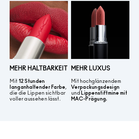
MEHR HALTBARKEIT
MEHR LUXUS
Mit
12 Stunden
Mit hochglänzendem
langanhaltender Farbe
,
Verpackungsdesign
die die Lippen sichtbar
und
Lippenstiftmine mit
voller aussehen lässt.
MAC-Prägung.