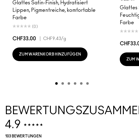
Glattes Satin-Finish, Hydratisiert
Glattes 
Lippen, Pigmentreiche, komfortable
Feuchtig
Farbe
Farbe
(0)
CHF33.00
|
CHF9.43
/g
CHF33.
ZUM WARENKORB HINZUFÜGEN
ZUM 
BEWERTUNGSZUSAMME
4.9
103 BEWERTUNGEN