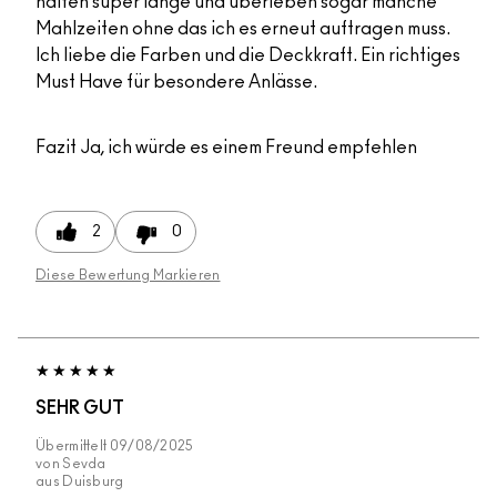
halten super lange und überleben sogar manche
Mahlzeiten ohne das ich es erneut auftragen muss.
Ich liebe die Farben und die Deckkraft. Ein richtiges
Must Have für besondere Anlässe.
Fazit
Ja, ich würde es einem Freund empfehlen
2
0
Diese Bewertung Markieren
SEHR GUT
Übermittelt
09/08/2025
von
Sevda
aus
Duisburg