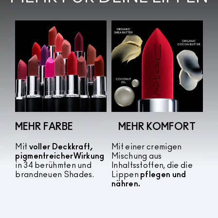
MEHR FARBE
MEHR KOMFORT
Mit
voller Deckkraft,
Mit einer cremigen
pigmentreicher
Wirkung
Mischung aus
in 34 berühmten und
Inhaltsstoffen, die die
brandneuen Shades.
Lippen
pflegen und
nähren.