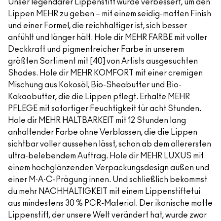
Unser legendärer Lippenstift wurde verbessert, um den
Lippen MEHR zu geben – mit einem seidig-matten Finish
und einer Formel, die reichhaltiger ist, sich besser
anfühlt und länger hält. Hole dir MEHR FARBE mit voller
Deckkraft und pigmentreicher Farbe in unserem
größten Sortiment mit [40] von Artists ausgesuchten
Shades. Hole dir MEHR KOMFORT mit einer cremigen
Mischung aus Kokosöl, Bio-Sheabutter und Bio-
Kakaobutter, die die Lippen pflegt. Erhalte MEHR
PFLEGE mit sofortiger Feuchtigkeit für acht Stunden.
Hole dir MEHR HALTBARKEIT mit 12 Stunden lang
anhaltender Farbe ohne Verblassen, die die Lippen
sichtbar voller aussehen lässt, schon ab dem allerersten
ultra-belebendem Auftrag. Hole dir MEHR LUXUS mit
einem hochglänzenden Verpackungsdesign außen und
einer M·A·C-Prägung innen. Und schließlich bekommst
du mehr NACHHALTIGKEIT mit einem Lippenstiftetui
aus mindestens 30 % PCR-Material. Der ikonische matte
Lippenstift, der unsere Welt verändert hat, wurde zwar