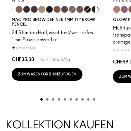
FLING
SKY KIS
Fling
Genuine Aubergine
Hickory
Omega
Onyx
Penny
Strut
Brunette
Lingering
Spiked
Stud
Stylized
Taupe
Sky Kiss
Thunde
Suns
C
MAC PRO BROW DEFINER 1MM TIP BROW
GLOW P
PENCIL
Multifun
24 Stunden Halt, wischfest/wasserfest,
transpa
1 mm Präzisionsspitze
cremige,
(4)
CHF35.00
|
CHF1,166.67
/g
CHF39.
ZUM WARENKORB HINZUFÜGEN
ZUM 
KOLLEKTION KAUFEN