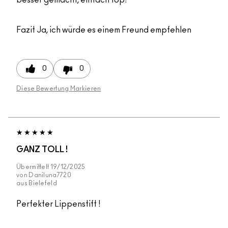
besser gemacht, einfach top!
Fazit
Ja, ich würde es einem Freund empfehlen
0
0
Diese Bewertung Markieren
GANZ TOLL !
Übermittelt
19/12/2025
von
Daniluna7720
aus
Bielefeld
Perfekter Lippenstift !