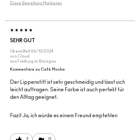
Diese Bewertung Markieren
SEHR GUT
Übermittelt
06/10/2024
von
Cloud
aus
Freiburg im Breisgau
Kommentare zu Café Mocha
Der Lippenstift ist sehr geschmeidig und lässt sich
leicht auftragen. Seine Farbe ist auch perfekt für
den Alltag geeignet.
Fazit
Ja, ich würde es einem Freund empfehlen
2
0