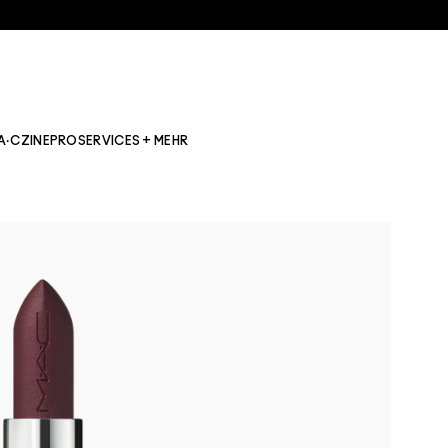
A·CZINE
PRO
SERVICES + MEHR