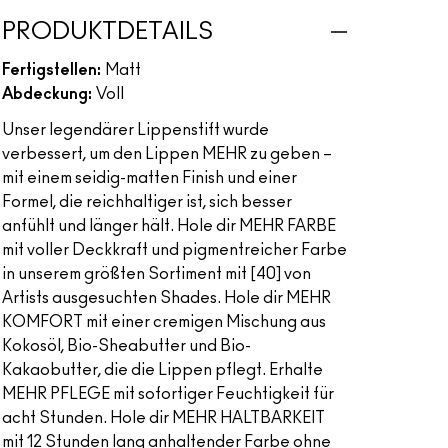
PRODUKTDETAILS
Fertigstellen:
Matt
Abdeckung:
Voll
Unser legendärer Lippenstift wurde
verbessert, um den Lippen MEHR zu geben –
mit einem seidig-matten Finish und einer
Formel, die reichhaltiger ist, sich besser
anfühlt und länger hält. Hole dir MEHR FARBE
mit voller Deckkraft und pigmentreicher Farbe
in unserem größten Sortiment mit [40] von
Artists ausgesuchten Shades. Hole dir MEHR
KOMFORT mit einer cremigen Mischung aus
Kokosöl, Bio-Sheabutter und Bio-
Kakaobutter, die die Lippen pflegt. Erhalte
MEHR PFLEGE mit sofortiger Feuchtigkeit für
acht Stunden. Hole dir MEHR HALTBARKEIT
mit 12 Stunden lang anhaltender Farbe ohne