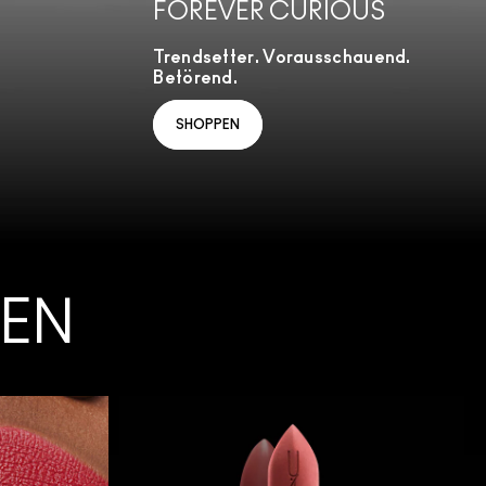
FOREVER CURIOUS
Trendsetter. Vorausschauend.
Betörend.
SHOPPEN
PEN