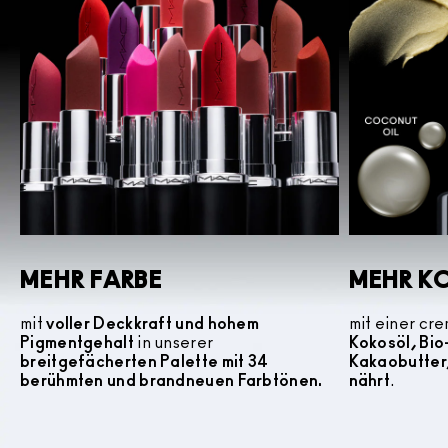
MEHR FARBE
MEHR K
mit
voller Deckkraft und hohem
mit einer cr
Pigmentgehalt
in unserer
Kokosöl, Bi
breitgefächerten Palette mit 34
Kakaobutter
berühmten und brandneuen Farbtönen.
nährt
.