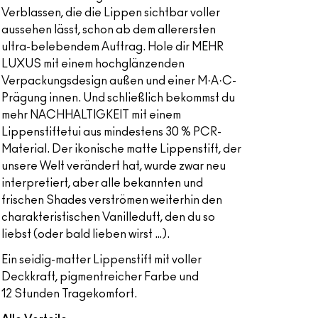
Verblassen, die die Lippen sichtbar voller
aussehen lässt, schon ab dem allerersten
ultra-belebendem Auftrag. Hole dir MEHR
LUXUS mit einem hochglänzenden
Verpackungsdesign außen und einer M·A·C-
Prägung innen. Und schließlich bekommst du
mehr NACHHALTIGKEIT mit einem
Lippenstiftetui aus mindestens 30 % PCR-
Material. Der ikonische matte Lippenstift, der
unsere Welt verändert hat, wurde zwar neu
interpretiert, aber alle bekannten und
frischen Shades verströmen weiterhin den
charakteristischen Vanilleduft, den du so
liebst (oder bald lieben wirst …).
Ein seidig-matter Lippenstift mit voller
Deckkraft, pigmentreicher Farbe und
12 Stunden Tragekomfort.