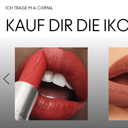
ICH TRAGE M·A·CXIMAL
KAUF DIR DIE I