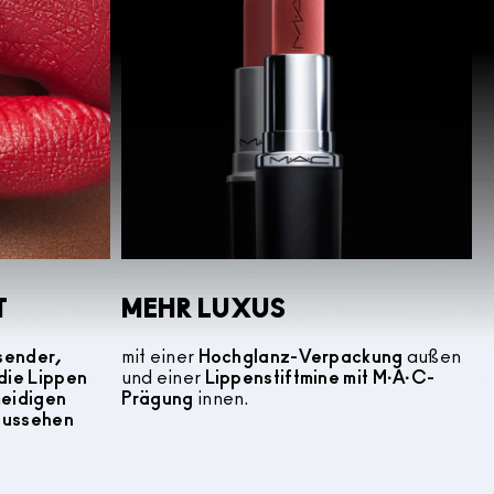
T
MEHR LUXUS
sender,
mit einer
Hochglanz-Verpackung
außen
die Lippen
und einer
Lippenstiftmine mit M·A·C-
meidigen
Prägung
innen.
 aussehen