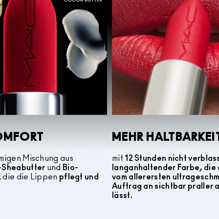
OMFORT
MEHR HALTBARKEI
emigen Mischung aus
mit
12 Stunden nicht verblas
o-Sheabutter
und
Bio-
langanhaltender Farbe, die 
, die die Lippen
pflegt und
vom allerersten ultragesch
Auftrag an sichtbar praller
lässt.