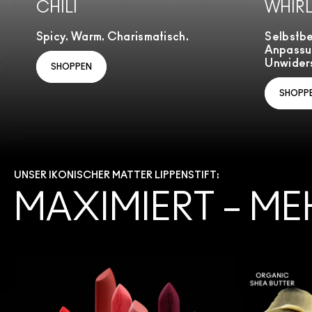
CHILI
WHIR
Spicy. Warm. Charismatisch.
Selbstb
Anpassu
Unwiders
SHOPPEN
SHOPP
UNSER IKONISCHER MATTER LIPPENSTIFT:
MAXIMIERT – ME