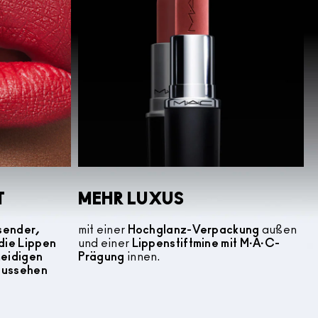
T
MEHR LUXUS
sender,
mit einer
Hochglanz-Verpackung
außen
die Lippen
und einer
Lippenstiftmine mit M·A·C-
meidigen
Prägung
innen.
 aussehen