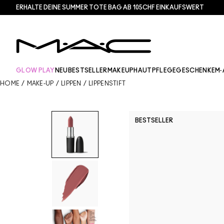
ERHALTE DEINE SUMMER TOTE BAG AB 105CHF EINKAUFSWERT​
GLOW PLAY
NEU
BESTSELLER
MAKEUP
HAUTPFLEGE
GESCHENKE
M·
HOME
/
MAKE-UP
/
LIPPEN
/
LIPPENSTIFT
BESTSELLER