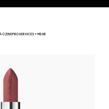
A·CZINE
PRO
SERVICES + MEHR