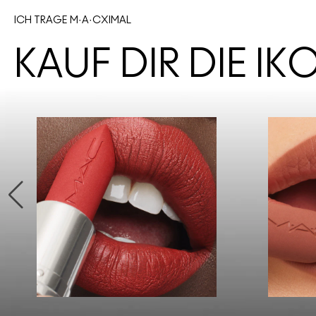
ICH TRAGE M·A·CXIMAL
KAUF DIR DIE I