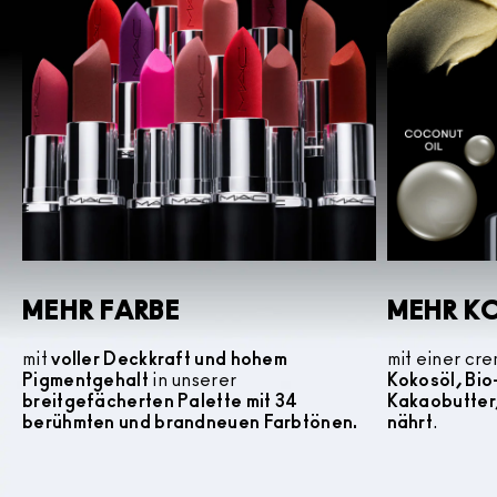
MEHR FARBE
MEHR K
mit
voller Deckkraft und hohem
mit einer cr
Pigmentgehalt
in unserer
Kokosöl, Bi
breitgefächerten Palette mit 34
Kakaobutter
berühmten und brandneuen Farbtönen.
nährt
.