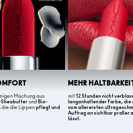
OMFORT
MEHR HALTBARKEI
emigen Mischung aus
mit
12 Stunden nicht verblas
o-Sheabutter
und
Bio-
langanhaltender Farbe, die 
, die die Lippen
pflegt und
vom allerersten ultragesch
Auftrag an sichtbar praller
lässt.