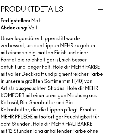
PRODUKTDETAILS
Fertigstellen:
Matt
Abdeckung:
Voll
Unser legendärer Lippenstift wurde
verbessert, um den Lippen MEHR zu geben –
mit einem seidig-matten Finish und einer
Formel, die reichhaltiger ist, sich besser
anfühlt und länger hält. Hole dir MEHR FARBE
mit voller Deckkraft und pigmentreicher Farbe
in unserem größten Sortiment mit [40] von
Artists ausgesuchten Shades. Hole dir MEHR
KOMFORT mit einer cremigen Mischung aus
Kokosöl, Bio-Sheabutter und Bio-
Kakaobutter, die die Lippen pflegt. Erhalte
MEHR PFLEGE mit sofortiger Feuchtigkeit für
acht Stunden. Hole dir MEHR HALTBARKEIT
mit 12 Stunden lang anhaltender Farbe ohne