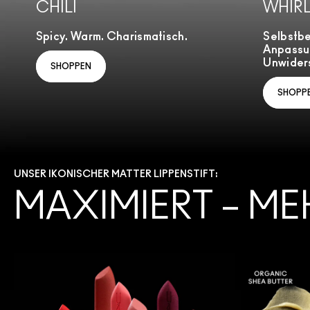
CHILI
WHIR
Spicy. Warm. Charismatisch.
Selbstb
Anpassu
Unwiders
SHOPPEN
SHOPP
UNSER IKONISCHER MATTER LIPPENSTIFT:
MAXIMIERT – ME