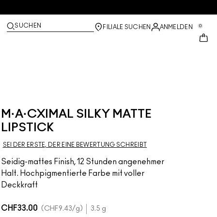
SUCHEN
0
FILIALE SUCHEN
ANMELDEN
M·A·CXIMAL SILKY MATTE
LIPSTICK
SEI DER ERSTE, DER EINE BEWERTUNG SCHREIBT
Seidig-mattes Finish, 12 Stunden angenehmer
Halt. Hochpigmentierte Farbe mit voller
Deckkraft
CHF33.00
CHF9.43
/g
3.5 g