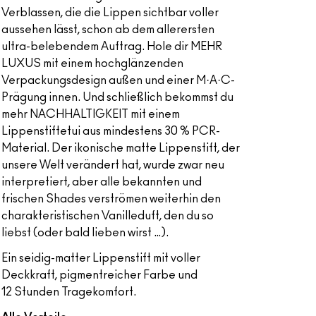
Verblassen, die die Lippen sichtbar voller
aussehen lässt, schon ab dem allerersten
ultra-belebendem Auftrag. Hole dir MEHR
LUXUS mit einem hochglänzenden
Verpackungsdesign außen und einer M·A·C-
Prägung innen. Und schließlich bekommst du
mehr NACHHALTIGKEIT mit einem
Lippenstiftetui aus mindestens 30 % PCR-
Material. Der ikonische matte Lippenstift, der
unsere Welt verändert hat, wurde zwar neu
interpretiert, aber alle bekannten und
frischen Shades verströmen weiterhin den
charakteristischen Vanilleduft, den du so
liebst (oder bald lieben wirst …).
Ein seidig-matter Lippenstift mit voller
Deckkraft, pigmentreicher Farbe und
12 Stunden Tragekomfort.