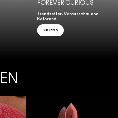
FOREVER CURIOUS
Trendsetter. Vorausschauend.
Betörend.
SHOPPEN
PEN