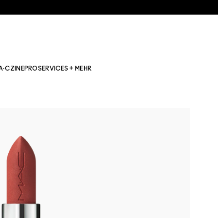
A·CZINE
PRO
SERVICES + MEHR