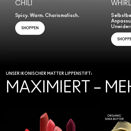
CHILI
WHIR
Spicy. Warm. Charismatisch.
Selbstb
Anpassu
Unwiders
SHOPPEN
SHOPP
UNSER IKONISCHER MATTER LIPPENSTIFT:
MAXIMIERT – ME