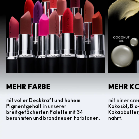
MEHR FARBE
MEHR K
mit
voller Deckkraft und hohem
mit einer cr
Pigmentgehalt
in unserer
Kokosöl, Bi
breitgefächerten Palette mit 34
Kakaobutter
berühmten und brandneuen Farbtönen.
nährt
.