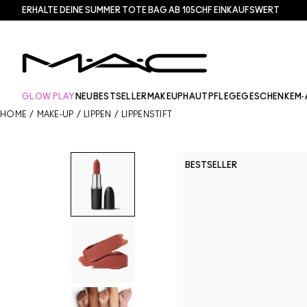
ERHALTE DEINE SUMMER TOTE BAG AB 105CHF EINKAUFSWERT​
GLOW PLAY
NEU
BESTSELLER
MAKEUP
HAUTPFLEGE
GESCHENKE
M·
HOME
/
MAKE-UP
/
LIPPEN
/
LIPPENSTIFT
BESTSELLER