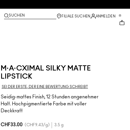
SUCHEN
0
FILIALE SUCHEN
ANMELDEN
M·A·CXIMAL SILKY MATTE
LIPSTICK
SEI DER ERSTE, DER EINE BEWERTUNG SCHREIBT
Seidig-mattes Finish, 12 Stunden angenehmer
Halt. Hochpigmentierte Farbe mit voller
Deckkraft
CHF33.00
CHF9.43
/g
3.5 g