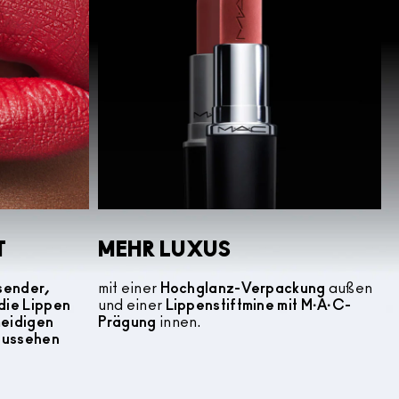
T
MEHR LUXUS
sender,
mit einer
Hochglanz-Verpackung
außen
die Lippen
und einer
Lippenstiftmine mit M·A·C-
meidigen
Prägung
innen.
 aussehen