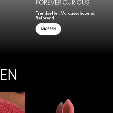
FOREVER CURIOUS
Trendsetter. Vorausschauend.
Betörend.
SHOPPEN
PEN