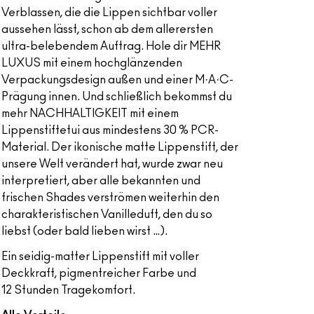
Verblassen, die die Lippen sichtbar voller
aussehen lässt, schon ab dem allerersten
ultra-belebendem Auftrag. Hole dir MEHR
LUXUS mit einem hochglänzenden
Verpackungsdesign außen und einer M·A·C-
Prägung innen. Und schließlich bekommst du
mehr NACHHALTIGKEIT mit einem
Lippenstiftetui aus mindestens 30 % PCR-
Material. Der ikonische matte Lippenstift, der
unsere Welt verändert hat, wurde zwar neu
interpretiert, aber alle bekannten und
frischen Shades verströmen weiterhin den
charakteristischen Vanilleduft, den du so
liebst (oder bald lieben wirst …).
Ein seidig-matter Lippenstift mit voller
Deckkraft, pigmentreicher Farbe und
12 Stunden Tragekomfort.