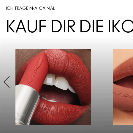
ICH TRAGE M·A·CXIMAL
KAUF DIR DIE I