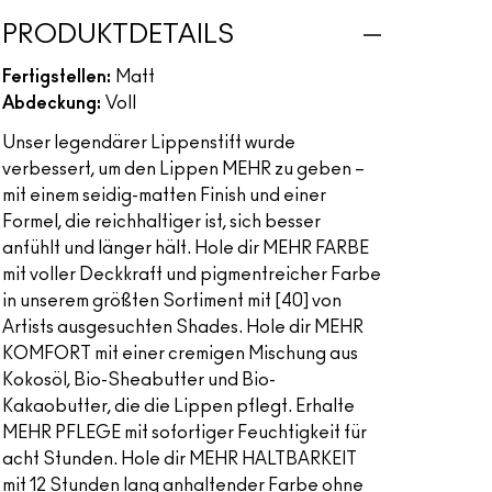
PRODUKTDETAILS
Fertigstellen:
Matt
Abdeckung:
Voll
Unser legendärer Lippenstift wurde
verbessert, um den Lippen MEHR zu geben –
mit einem seidig-matten Finish und einer
Formel, die reichhaltiger ist, sich besser
anfühlt und länger hält. Hole dir MEHR FARBE
mit voller Deckkraft und pigmentreicher Farbe
in unserem größten Sortiment mit [40] von
Artists ausgesuchten Shades. Hole dir MEHR
KOMFORT mit einer cremigen Mischung aus
Kokosöl, Bio-Sheabutter und Bio-
Kakaobutter, die die Lippen pflegt. Erhalte
MEHR PFLEGE mit sofortiger Feuchtigkeit für
acht Stunden. Hole dir MEHR HALTBARKEIT
mit 12 Stunden lang anhaltender Farbe ohne