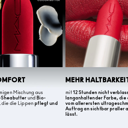
OMFORT
MEHR HALTBARKEI
emigen Mischung aus
mit
12 Stunden nicht verblas
o-Sheabutter
und
Bio-
langanhaltender Farbe, die 
, die die Lippen
pflegt und
vom allerersten ultragesch
Auftrag an sichtbar praller
lässt.