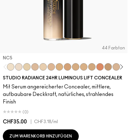
44 Farbton
NC5​
NC5​
NW5​
NC11​
NW10​
NC11.5​
NC14.5​
NC15​
NW15​
NC17​
NC17.5​
NC20​
NW18​
NC25​
N18​
NW20​
NC27
N
STUDIO RADIANCE 24HR LUMINOUS LIFT CONCEALER
Mit Serum angereicherter Concealer, mittlere,
aufbaubare Deckkraft, natürliches, strahlendes
Finish
(0)
CHF35.00
|
C
CHF3.18
/ml
ZUM WARENKORB HINZUFÜGEN