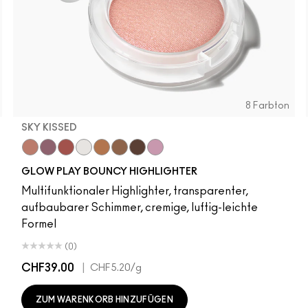
8 Farbton
SKY KISSED
r
Sky Kissed
Sunset Drizzle
Cloud Candy
Wind Chill
Cloudburst
Sepia Skies
GlowZone
Stratus
GLOW PLAY BOUNCY HIGHLIGHTER
Multifunktionaler Highlighter, transparenter,
aufbaubarer Schimmer, cremige, luftig-leichte
Formel
(0)
CHF39.00
|
CHF5.20
/g
ZUM WARENKORB HINZUFÜGEN