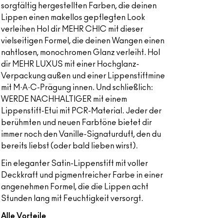
sorgfältig hergestellten Farben, die deinen
Lippen einen makellos gepflegten Look
verleihen Hol dir MEHR CHIC mit dieser
vielseitigen Formel, die deinen Wangen einen
nahtlosen, monochromen Glanz verleiht. Hol
dir MEHR LUXUS mit einer Hochglanz-
Verpackung außen und einer Lippenstiftmine
mit M·A·C-Prägung innen. Und schließlich:
WERDE NACHHALTIGER mit einem
Lippenstift-Etui mit PCR-Material. Jeder der
berühmten und neuen Farbtöne bietet dir
immer noch den Vanille-Signaturduft, den du
bereits liebst (oder bald lieben wirst).
Ein eleganter Satin-Lippenstift mit voller
Deckkraft und pigmentreicher Farbe in einer
angenehmen Formel, die die Lippen acht
Stunden lang mit Feuchtigkeit versorgt.
Alle Vorteile