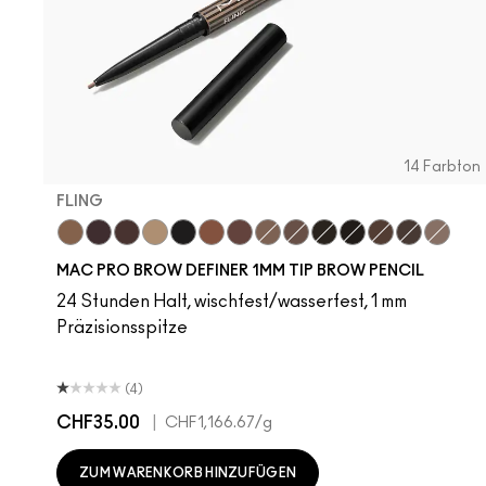
14 Farbton
FLING
Fling
Genuine Aubergine
Hickory
Omega
Onyx
Penny
Strut
Brunette
Lingering
Spiked
Stud
Stylized
Taupe
Thunde
MAC PRO BROW DEFINER 1MM TIP BROW PENCIL
24 Stunden Halt, wischfest/wasserfest, 1 mm
Präzisionsspitze
(4)
CHF35.00
|
CHF1,166.67
/g
ZUM WARENKORB HINZUFÜGEN