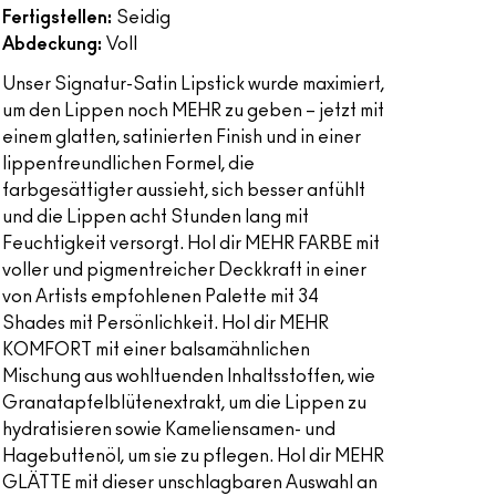
Fertigstellen:
Seidig
Abdeckung:
Voll
Unser Signatur-Satin Lipstick wurde maximiert,
um den Lippen noch MEHR zu geben – jetzt mit
einem glatten, satinierten Finish und in einer
lippenfreundlichen Formel, die
farbgesättigter aussieht, sich besser anfühlt
und die Lippen acht Stunden lang mit
Feuchtigkeit versorgt. Hol dir MEHR FARBE mit
voller und pigmentreicher Deckkraft in einer
von Artists empfohlenen Palette mit 34
Shades mit Persönlichkeit. Hol dir MEHR
KOMFORT mit einer balsamähnlichen
Mischung aus wohltuenden Inhaltsstoffen, wie
Granatapfelblütenextrakt, um die Lippen zu
hydratisieren sowie Kameliensamen- und
Hagebuttenöl, um sie zu pflegen. Hol dir MEHR
GLÄTTE mit dieser unschlagbaren Auswahl an