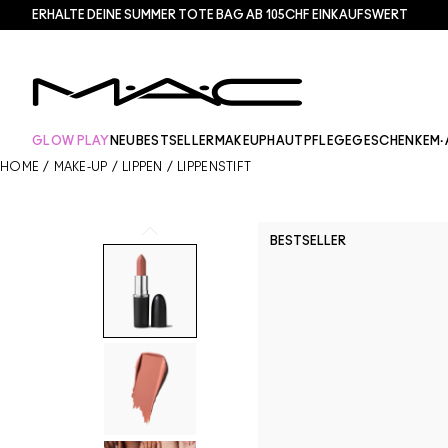
ERHALTE DEINE SUMMER TOTE BAG AB 105CHF EINKAUFSWERT​
GLOW PLAY
NEU
BESTSELLER
MAKEUP
HAUTPFLEGE
GESCHENKE
M·
HOME
/
MAKE-UP
/
LIPPEN
/
LIPPENSTIFT
BESTSELLER