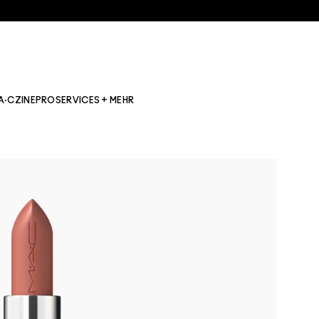
A·CZINE
PRO
SERVICES + MEHR