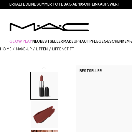
ERHALTE DEINE SUMMER TOTE BAG AB 105CHF EINKAUFSWERT​
GLOW PLAY
NEU
BESTSELLER
MAKEUP
HAUTPFLEGE
GESCHENKE
M·
HOME
/
MAKE-UP
/
LIPPEN
/
LIPPENSTIFT
BESTSELLER