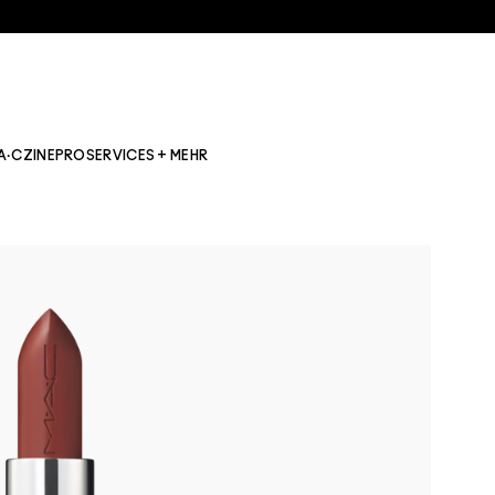
A·CZINE
PRO
SERVICES + MEHR