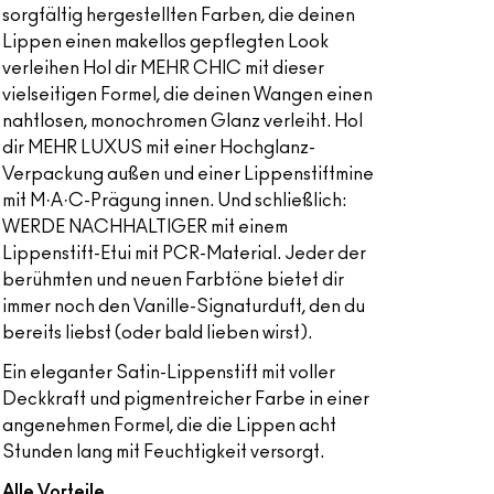
sorgfältig hergestellten Farben, die deinen
Lippen einen makellos gepflegten Look
verleihen Hol dir MEHR CHIC mit dieser
vielseitigen Formel, die deinen Wangen einen
nahtlosen, monochromen Glanz verleiht. Hol
dir MEHR LUXUS mit einer Hochglanz-
Verpackung außen und einer Lippenstiftmine
mit M·A·C-Prägung innen. Und schließlich:
WERDE NACHHALTIGER mit einem
Lippenstift-Etui mit PCR-Material. Jeder der
berühmten und neuen Farbtöne bietet dir
immer noch den Vanille-Signaturduft, den du
bereits liebst (oder bald lieben wirst).
Ein eleganter Satin-Lippenstift mit voller
Deckkraft und pigmentreicher Farbe in einer
angenehmen Formel, die die Lippen acht
Stunden lang mit Feuchtigkeit versorgt.
Alle Vorteile