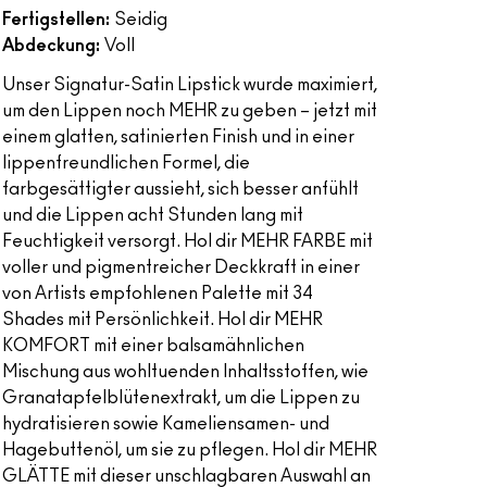
Fertigstellen:
Seidig
Abdeckung:
Voll
Unser Signatur-Satin Lipstick wurde maximiert,
um den Lippen noch MEHR zu geben – jetzt mit
einem glatten, satinierten Finish und in einer
lippenfreundlichen Formel, die
farbgesättigter aussieht, sich besser anfühlt
und die Lippen acht Stunden lang mit
Feuchtigkeit versorgt. Hol dir MEHR FARBE mit
voller und pigmentreicher Deckkraft in einer
von Artists empfohlenen Palette mit 34
Shades mit Persönlichkeit. Hol dir MEHR
KOMFORT mit einer balsamähnlichen
Mischung aus wohltuenden Inhaltsstoffen, wie
Granatapfelblütenextrakt, um die Lippen zu
hydratisieren sowie Kameliensamen- und
Hagebuttenöl, um sie zu pflegen. Hol dir MEHR
GLÄTTE mit dieser unschlagbaren Auswahl an