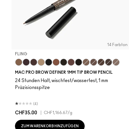
14 Farbton
FLING
Fling
Genuine Aubergine
Hickory
Omega
Onyx
Penny
Spiked
Strut
Stud
Brunette
Lingering
Stylized
Taupe
Thunde
MAC PRO BROW DEFINER 1MM TIP BROW PENCIL
24 Stunden Halt, wischfest/wasserfest, 1 mm
Präzisionsspitze
(4)
CHF35.00
|
CHF1,166.67
/g
ZUM WARENKORB HINZUFÜGEN