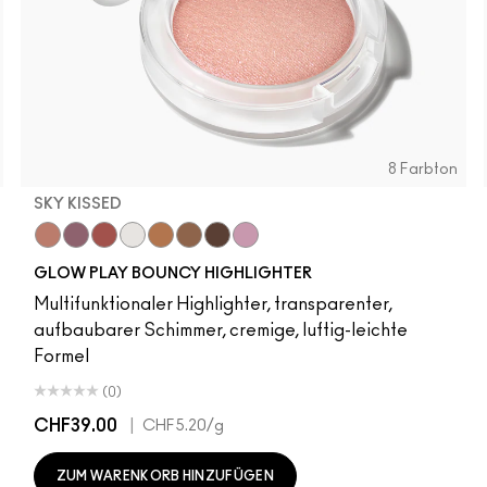
8 Farbton
SKY KISSED
r
Sky Kissed
Sunset Drizzle
Cloud Candy
Wind Chill
Cloudburst
Sepia Skies
GlowZone
Stratus
Pony
Cheeky Chili
Loudspeaker
Honeylove
Peachykeen
Velvet Ted
Antique
Mel
GLOW PLAY BOUNCY HIGHLIGHTER
Multifunktionaler Highlighter, transparenter,
aufbaubarer Schimmer, cremige, luftig-leichte
Formel
(0)
CHF39.00
|
CHF5.20
/g
ZUM WARENKORB HINZUFÜGEN