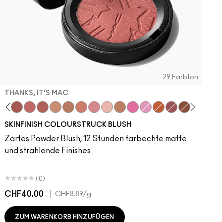
29 Farbton
THANKS, IT'S MAC
dy
 Velvet
ba
LaLaLavender
Thanks, It's MAC
Pinch Me
No Filter
Sunbasque
Gingerly
Peachtwist
Desert Rose
Babygirl
Coppertone
Candy Yum Yum
Snob
CB96
Sinner
Raizin The 
Film Noir
Blus
R
SKINFINISH COLOURSTRUCK BLUSH
Zartes Powder Blush, 12 Stunden farbechte matte
und strahlende Finishes
(0)
CHF40.00
|
C
CHF8.89
/g
ZUM WARENKORB HINZUFÜGEN