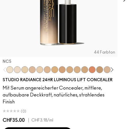
44 Farbton
NC5​
NC5​
NW5​
NC11​
NW10​
NC11.5​
NC14.5​
NC15​
NW15​
NC17​
NC17.5​
NC20​
NW18​
NC25​
N18​
NW20​
NC27
N
STUDIO RADIANCE 24HR LUMINOUS LIFT CONCEALER
Mit Serum angereicherter Concealer, mittlere,
aufbaubare Deckkraft, natürliches, strahlendes
Finish
(0)
CHF35.00
|
C
CHF3.18
/ml