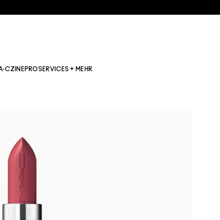
A·CZINE
PRO
SERVICES + MEHR