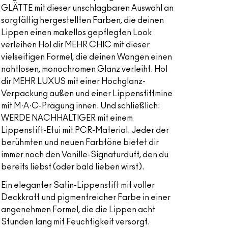
GLÄTTE mit dieser unschlagbaren Auswahl an
sorgfältig hergestellten Farben, die deinen
Lippen einen makellos gepflegten Look
verleihen Hol dir MEHR CHIC mit dieser
vielseitigen Formel, die deinen Wangen einen
nahtlosen, monochromen Glanz verleiht. Hol
dir MEHR LUXUS mit einer Hochglanz-
Verpackung außen und einer Lippenstiftmine
mit M·A·C-Prägung innen. Und schließlich:
WERDE NACHHALTIGER mit einem
Lippenstift-Etui mit PCR-Material. Jeder der
berühmten und neuen Farbtöne bietet dir
immer noch den Vanille-Signaturduft, den du
bereits liebst (oder bald lieben wirst).
Ein eleganter Satin-Lippenstift mit voller
Deckkraft und pigmentreicher Farbe in einer
angenehmen Formel, die die Lippen acht
Stunden lang mit Feuchtigkeit versorgt.