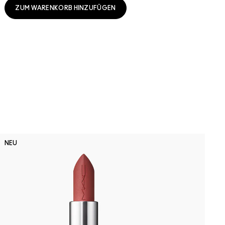
ZUM WARENKORB HINZUFÜGEN
F
NEU
F
M
S
P