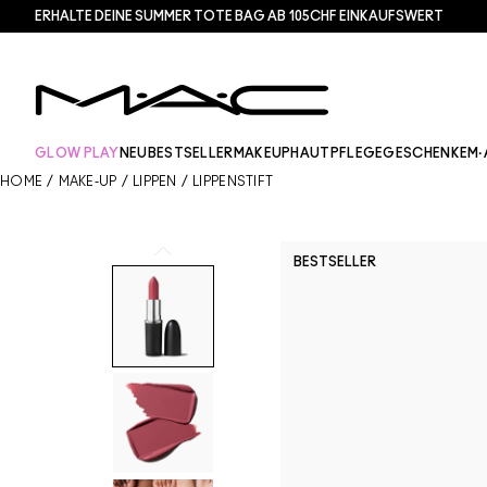
ERHALTE DEINE SUMMER TOTE BAG AB 105CHF EINKAUFSWERT​
GLOW PLAY
NEU
BESTSELLER
MAKEUP
HAUTPFLEGE
GESCHENKE
M·
HOME
/
MAKE-UP
/
LIPPEN
/
LIPPENSTIFT
BESTSELLER