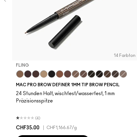
14 Farbton
FLING
Fling
Genuine Aubergine
Hickory
Omega
Onyx
Penny
Strut
Brunette
Lingering
Spiked
Stud
Stylized
Taupe
Thunde
MAC PRO BROW DEFINER 1MM TIP BROW PENCIL
24 Stunden Halt, wischfest/wasserfest, 1 mm
Präzisionsspitze
(4)
CHF35.00
|
CHF1,166.67
/g