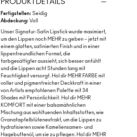
PRODUKTDETAILS
Fertigstellen:
Seidig
Abdeckung:
Voll
Unser Signatur-Satin Lipstick wurde maximiert,
um den Lippen noch MEHR zu geben – jetzt mit
einem glatten, satinierten Finish und in einer
lippenfreundlichen Formel, die
farbgesättigter aussieht, sich besser anfühlt
und die Lippen acht Stunden lang mit
Feuchtigkeit versorgt. Hol dir MEHR FARBE mit
voller und pigmentreicher Deckkraft in einer
von Artists empfohlenen Palette mit 34
Shades mit Persönlichkeit. Hol dir MEHR
KOMFORT mit einer balsamähnlichen
Mischung aus wohltuenden Inhaltsstoffen, wie
Granatapfelblütenextrakt, um die Lippen zu
hydratisieren sowie Kameliensamen- und
Hagebuttenöl, um sie zu pflegen. Hol dir MEHR