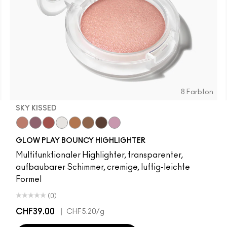
8 Farbton
SKY KISSED
r
Sky Kissed
Sunset Drizzle
Cloud Candy
Wind Chill
Cloudburst
Sepia Skies
GlowZone
Stratus
GLOW PLAY BOUNCY HIGHLIGHTER
Multifunktionaler Highlighter, transparenter,
aufbaubarer Schimmer, cremige, luftig-leichte
Formel
(0)
CHF39.00
|
CHF5.20
/g