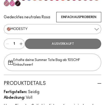
Violet Vaport
Amorous
Rebel
Guessing Game
Tilted Denim
Myth
Blankety
Paramount
Brave Red
Centre Of Attention
Morange
Espresso Yourself
Maraschino, Much?
Brick-O-La
Sitting Prett
Brave
Modes
Pink Peppermint
Saint German
Cyber
Gedecktes neutrales Rosa
EINFACH AUSPROBIEREN
MODESTY
AUSVERKAUFT
Erhalte deine Summer Tote Bag ab 105CHF
Einkaufswert​
PRODUKTDETAILS
Fertigstellen:
Seidig
Abdeckung:
Voll