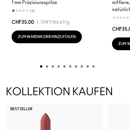
1 mm Präzisionsspitze
mittlere
natürlic
(4)
CHF35.00
|
CHF1,166.67
/g
CHF35.
ZUM WARENKORB HINZUFÜGEN
ZUM 
KOLLEKTION KAUFEN
BESTSELLER