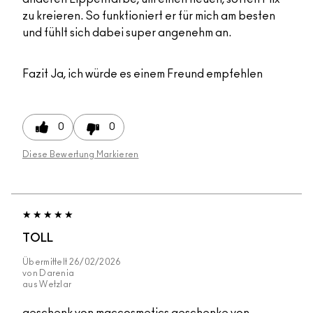
zu kreieren. So funktioniert er für mich am besten
und fühlt sich dabei super angenehm an.
Fazit
Ja, ich würde es einem Freund empfehlen
0
0
Diese Bewertung Markieren
TOLL
Übermittelt
26/02/2026
von
Darenia
aus
Wetzlar