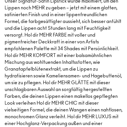
Unser Signatur-Satin Lipstick wurde maximiert, um den
Lippen noch MEHR zu geben – jetzt mit einem glatten,
satinierten Finish und in einer lippenfreundlichen
Formel, die farbgesättigter aussieht, sich besser anfühlt
und die Lippen acht Stunden lang mit Feuchtigkeit
versorgt. Hol dir MEHR FARBE mit voller und
pigmentreicher Deckkraft in einer von Artists
empfohlenen Palette mit 34 Shades mit Persönlichkeit.
Hol dir MEHR KOMFORT mit einer balsamähnlichen
Mischung aus wohltuenden Inhaltsstoffen, wie
Granatapfelblütenextrakt, um die Lippen zu
hydratisieren sowie Kameliensamen- und Hagebuttenöl,
um sie zu pflegen. Hol dir MEHR GLÄTTE mit dieser
unschlagbaren Auswahl an sorgfältig hergestellten
Farben, die deinen Lippen einen makellos gepflegten
Look verleihen Hol dir MEHR CHIC mit dieser
vielseitigen Formel, die deinen Wangen einen nahtlosen,
monochromen Glanz verleiht. Hol dir MEHR LUXUS mit
einer Hochglanz-Verpackung außen und einer