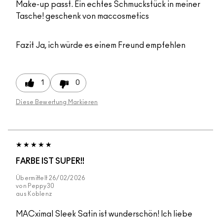
Make-up passt. Ein echtes Schmuckstück in meiner
Tasche! geschenk von maccosmetics
Fazit
Ja, ich würde es einem Freund empfehlen
1
0
Diese Bewertung Markieren
FARBE IST SUPER!!
Übermittelt
26/02/2026
von
Peppy30
aus
Koblenz
MACximal Sleek Satin ist wunderschön! Ich liebe