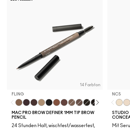
14 Farbton
FLING
NC5​
Fling
Genuine Aubergine
Hickory
Omega
Onyx
Penny
Strut
Brunette
Lingering
Spiked
Stud
Stylized
Taupe
Thunde
NC5​
NW
MAC PRO BROW DEFINER 1MM TIP BROW
STUDIO 
PENCIL
CONCEA
24 Stunden Halt, wischfest/wasserfest,
Mit Ser