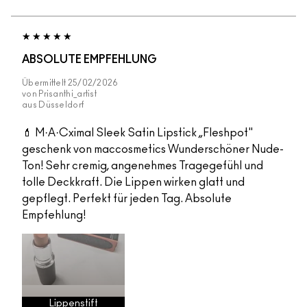
ABSOLUTE EMPFEHLUNG
Übermittelt
25/02/2026
von
Prisanthi_artist
aus
Düsseldorf
💄 M·A·Cximal Sleek Satin Lipstick „Fleshpot"
geschenk von maccosmetics Wunderschöner Nude-
Ton! Sehr cremig, angenehmes Tragegefühl und
tolle Deckkraft. Die Lippen wirken glatt und
gepflegt. Perfekt für jeden Tag. Absolute
Empfehlung!
Lippenstift