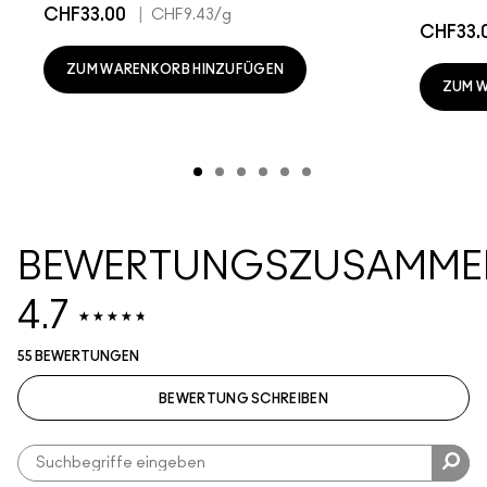
CHF33.00
|
CHF9.43
/g
CHF33.
ZUM WARENKORB HINZUFÜGEN
ZUM 
BEWERTUNGSZUSAMME
4.7
55 BEWERTUNGEN
BEWERTUNG SCHREIBEN