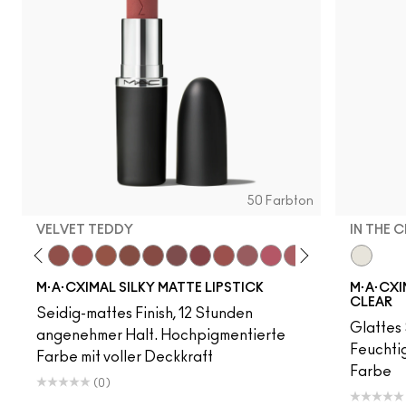
50 Farbton
VELVET TEDDY
IN THE 
to
·A·Cximal
eylove
Kinda Sexy
Café Mocha
Velvet Teddy
Mull It To The Max
Taupe
Warm Teddy
Whirl
Soar
Twig Twist
Sweet Deal
Mehr
Get The Hint?
You Wouldn't Get I
Lipstick Snob
Candy Yum
In The C
Captiv
Div
M·A·CXIMAL SILKY MATTE LIPSTICK
M·A·CXIM
CLEAR
Seidig-mattes Finish, 12 Stunden
Glattes 
angenehmer Halt. Hochpigmentierte
Feuchtig
Farbe mit voller Deckkraft
Farbe
(0)