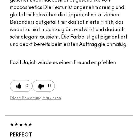
geschenk von maccosmetics geschenke von
maccosmetics Die Textur ist angenehm cremig und
gleitet mühelos über die Lippen, ohne zu ziehen.
Besonders gut gefällt mir das satinierte Finish, das
weder zu matt noch zu glänzend wirkt und dadurch
sehr elegant aussieht. Die Farbe ist gut pigmentiert
und deckt bereits beim ersten Auftrag gleichmäßig.
Fazit
Ja, ich würde es einem Freund empfehlen
0
0
Diese Bewertung Markieren
PERFECT