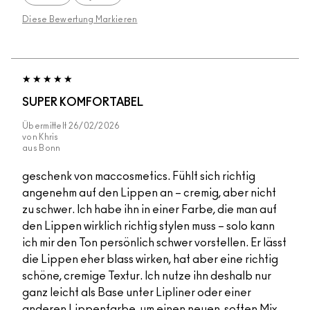
Diese Bewertung Markieren
SUPER KOMFORTABEL
Übermittelt
26/02/2026
von
Khris
aus
Bonn
geschenk von maccosmetics. Fühlt sich richtig
angenehm auf den Lippen an – cremig, aber nicht
zu schwer. Ich habe ihn in einer Farbe, die man auf
den Lippen wirklich richtig stylen muss – solo kann
ich mir den Ton persönlich schwer vorstellen. Er lässt
die Lippen eher blass wirken, hat aber eine richtig
schöne, cremige Textur. Ich nutze ihn deshalb nur
ganz leicht als Base unter Lipliner oder einer
anderen Lippenfarbe, um einen neuen, soften Mix