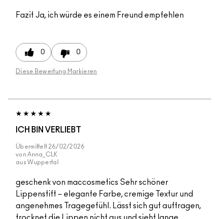
Fazit
Ja, ich würde es einem Freund empfehlen
0
0
Diese Bewertung Markieren
ICH BIN VERLIEBT
Übermittelt
26/02/2026
von
Anna_CLK
aus
Wuppertal
geschenk von maccosmetics Sehr schöner
Lippenstift – elegante Farbe, cremige Textur und
angenehmes Tragegefühl. Lässt sich gut auftragen,
trocknet die Lippen nicht aus und sieht lange