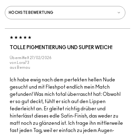
TOLLE PIGMENTIERUNG UND SUPER WEICH!
Übermittelt
27/02/2026
von
Lora73
aus
Bernau
Ich habe ewig nach dem perfekten hellen Nude
gesucht und mit Fleshpot endlich mein Match
gefunden! Was mich total überrascht hat: Obwohl
er so gut deckt, fühlt er sich auf den Lippen
federleicht an. Er gleitet richtig drüber und
hinterlässt dieses edle Satin-Finish, das weder zu
matt noch zu glänzend ist. Ich trage ihn mittlerweile
fast jeden Tag, weil er einfach zu jedem Augen-