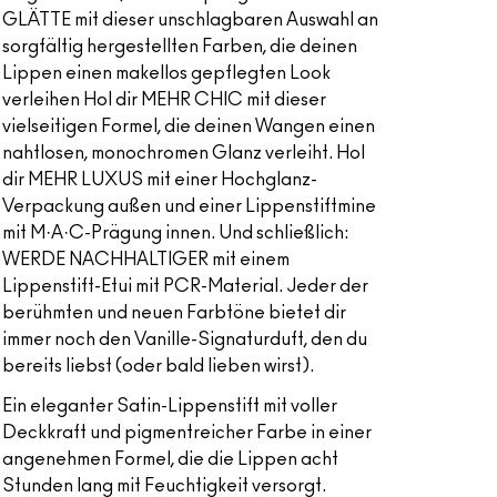
GLÄTTE mit dieser unschlagbaren Auswahl an
sorgfältig hergestellten Farben, die deinen
Lippen einen makellos gepflegten Look
verleihen Hol dir MEHR CHIC mit dieser
vielseitigen Formel, die deinen Wangen einen
nahtlosen, monochromen Glanz verleiht. Hol
dir MEHR LUXUS mit einer Hochglanz-
Verpackung außen und einer Lippenstiftmine
mit M·A·C-Prägung innen. Und schließlich:
WERDE NACHHALTIGER mit einem
Lippenstift-Etui mit PCR-Material. Jeder der
berühmten und neuen Farbtöne bietet dir
immer noch den Vanille-Signaturduft, den du
bereits liebst (oder bald lieben wirst).
Ein eleganter Satin-Lippenstift mit voller
Deckkraft und pigmentreicher Farbe in einer
angenehmen Formel, die die Lippen acht
Stunden lang mit Feuchtigkeit versorgt.