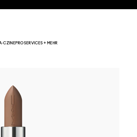
A·CZINE
PRO
SERVICES + MEHR