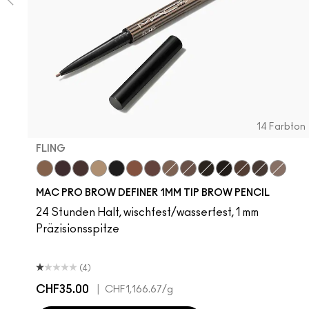
14 Farbton
FLING
Fling
Genuine Aubergine
Hickory
Omega
Onyx
Penny
Strut
Brunette
Lingering
Spiked
Stud
Stylized
Taupe
Thunde
MAC PRO BROW DEFINER 1MM TIP BROW PENCIL
24 Stunden Halt, wischfest/wasserfest, 1 mm
Präzisionsspitze
(4)
CHF35.00
|
CHF1,166.67
/g