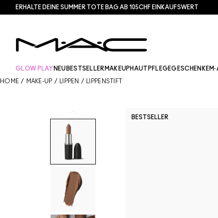
ERHALTE DEINE SUMMER TOTE BAG AB 105CHF EINKAUFSWERT​
GLOW PLAY
NEU
BESTSELLER
MAKEUP
HAUTPFLEGE
GESCHENKE
M·
HOME
/
MAKE-UP
/
LIPPEN
/
LIPPENSTIFT
BESTSELLER