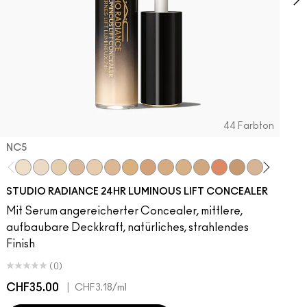
44 Farbton
NC5​
NC5​
NW5​
NC11​
NW10​
NC11.5​
NC14.5​
NC15​
NW15​
NC17​
NC17.5​
NC20​
NW18​
NC25​
N18​
NW20​
NC27
N
STUDIO RADIANCE 24HR LUMINOUS LIFT CONCEALER
Mit Serum angereicherter Concealer, mittlere,
aufbaubare Deckkraft, natürliches, strahlendes
Finish
(0)
CHF35.00
|
C
CHF3.18
/ml