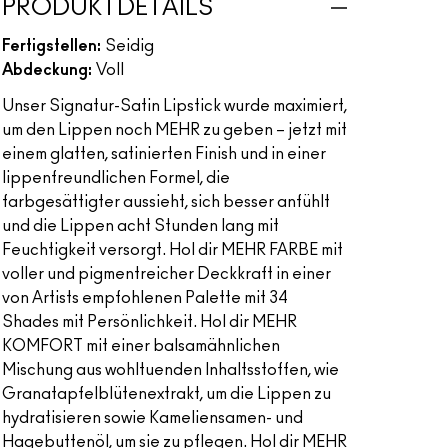
PRODUKTDETAILS
Fertigstellen:
Seidig
Abdeckung:
Voll
Unser Signatur-Satin Lipstick wurde maximiert,
um den Lippen noch MEHR zu geben – jetzt mit
einem glatten, satinierten Finish und in einer
lippenfreundlichen Formel, die
farbgesättigter aussieht, sich besser anfühlt
und die Lippen acht Stunden lang mit
Feuchtigkeit versorgt. Hol dir MEHR FARBE mit
voller und pigmentreicher Deckkraft in einer
von Artists empfohlenen Palette mit 34
Shades mit Persönlichkeit. Hol dir MEHR
KOMFORT mit einer balsamähnlichen
Mischung aus wohltuenden Inhaltsstoffen, wie
Granatapfelblütenextrakt, um die Lippen zu
hydratisieren sowie Kameliensamen- und
Hagebuttenöl, um sie zu pflegen. Hol dir MEHR