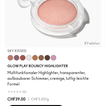
8 Farbton
SKY KISSED
r
Sky Kissed
Sunset Drizzle
Cloud Candy
Wind Chill
Cloudburst
Sepia Skies
GlowZone
Stratus
GLOW PLAY BOUNCY HIGHLIGHTER
Multifunktionaler Highlighter, transparenter,
aufbaubarer Schimmer, cremige, luftig-leichte
Formel
(0)
CHF39.00
|
CHF5.20
/g