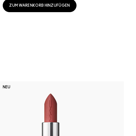
ZUM WARENKORB HINZUFÜGEN
F
NEU
F
M
S
P