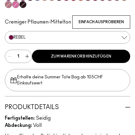
Violet Vaport
Amorous
Rebel
Guessing Game
Tilted Denim
Myth
Blankety
Paramount
Brave Red
Centre Of Attention
Morange
Espresso Yourself
Maraschino, Much?
Brick-O-La
Sitting Prett
Brave
Modes
Pink Peppermint
Saint German
Cyber
Cremiger Pflaumen-Mittelton
EINFACH AUSPROBIEREN
REBEL
ZUM WARENKORB HINZUFÜGEN
Erhalte deine Summer Tote Bag ab 105CHF
Einkaufswert​
PRODUKTDETAILS
Fertigstellen:
Seidig
Abdeckung:
Voll