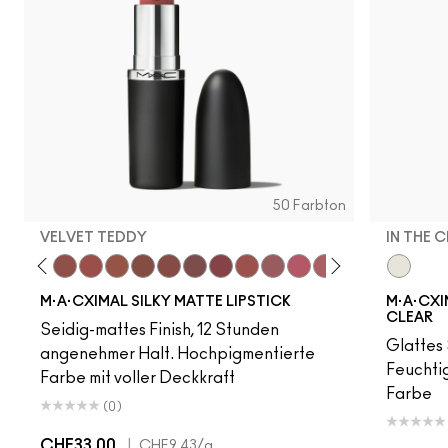
50 Farbton
VELVET TEDDY
IN THE 
to
·A·Cximal
eylove
Kinda Sexy
Café Mocha
Velvet Teddy
Mull It To The Max
Taupe
Warm Teddy
Whirl
Soar
Twig Twist
Sweet Deal
Mehr
Get The Hint?
You Wouldn't Get I
Lipstick Snob
Candy Yum
In The C
Captiv
Div
M·A·CXIMAL SILKY MATTE LIPSTICK
M·A·CXIM
CLEAR
Seidig-mattes Finish, 12 Stunden
Glattes 
angenehmer Halt. Hochpigmentierte
Feuchtig
Farbe mit voller Deckkraft
Farbe
(0)
CHF33.00
|
CHF9.43
/g