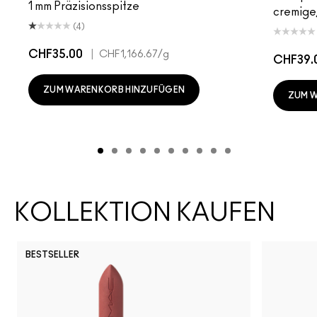
1 mm Präzisionsspitze
cremige,
(4)
CHF35.00
|
CHF1,166.67
/g
CHF39.
ZUM WARENKORB HINZUFÜGEN
ZUM 
KOLLEKTION KAUFEN
BESTSELLER