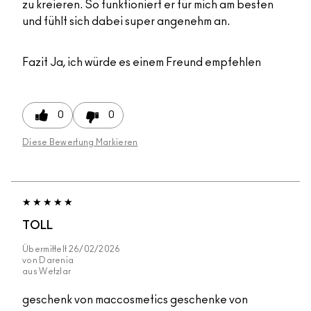
zu kreieren. So funktioniert er für mich am besten
und fühlt sich dabei super angenehm an.
Fazit
Ja, ich würde es einem Freund empfehlen
0
0
Diese Bewertung Markieren
TOLL
Übermittelt
26/02/2026
von
Darenia
aus
Wetzlar
geschenk von maccosmetics geschenke von