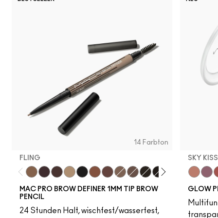
14 Farbton
FLING
SKY KIS
Fling
Genuine Aubergine
Hickory
Omega
Onyx
Penny
Strut
Brunette
Lingering
Spiked
Stud
Stylized
Taupe
Sky Kiss
Thunde
Suns
C
MAC PRO BROW DEFINER 1MM TIP BROW
GLOW P
PENCIL
Multifun
24 Stunden Halt, wischfest/wasserfest,
transpa