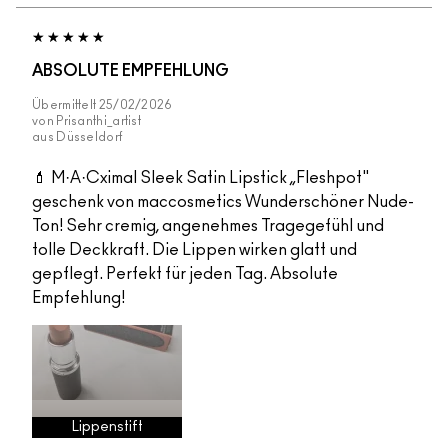
ABSOLUTE EMPFEHLUNG
Übermittelt
25/02/2026
von
Prisanthi_artist
aus
Düsseldorf
💄 M·A·Cximal Sleek Satin Lipstick „Fleshpot"
geschenk von maccosmetics Wunderschöner Nude-
Ton! Sehr cremig, angenehmes Tragegefühl und
tolle Deckkraft. Die Lippen wirken glatt und
gepflegt. Perfekt für jeden Tag. Absolute
Empfehlung!
Lippenstift