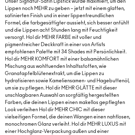
Unser Signatur-Satin Lipstick wurde maximiert, um den
Lippen noch MEHR zu geben – jetzt mit einem glatten,
satinierten Finish und in einer lippenfreundlichen
Formel, die farbgesättigter aussieht, sich besser anfühlt
und die Lippen acht Stunden lang mit Feuchtigkeit
versorgt. Hol dir MEHR FARBE mit voller und
pigmentreicher Deckkraft in einer von Artists
empfohlenen Palette mit 34 Shades mit Persönlichkeit.
Hol dir MEHR KOMFORT mit einer balsamähnlichen
Mischung aus wohltuenden Inhaltsstoffen, wie
Granatapfelblütenextrakt, um die Lippen zu
hydratisieren sowie Kameliensamen- und Hagebuttenöl,
um sie zu pflegen. Hol dir MEHR GLÄTTE mit dieser
unschlagbaren Auswahl an sorgfältig hergestellten
Farben, die deinen Lippen einen makellos gepflegten
Look verleihen Hol dir MEHR CHIC mit dieser
vielseitigen Formel, die deinen Wangen einen nahtlosen,
monochromen Glanz verleiht. Hol dir MEHR LUXUS mit
einer Hochglanz-Verpackung außen und einer