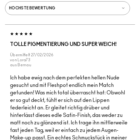
TOLLE PIGMENTIERUNG UND SUPER WEICH!
Übermittelt
27/02/2026
von
Lora73
aus
Bernau
Ich habe ewig nach dem perfekten hellen Nude
gesucht und mit Fleshpot endlich mein Match
gefunden! Was mich total überrascht hat: Obwohl
er so gut deckt, fühlt er sich auf den Lippen
federleicht an. Er gleitet richtig drüber und
hinterlässt dieses edle Satin-Finish, das weder zu
matt noch zu glänzend ist. Ich trage ihn mittlerweile
fast jeden Tag, weil er einfach zu jedem Augen-
Make-up passt. Ein echtes Schmuckstück in meiner