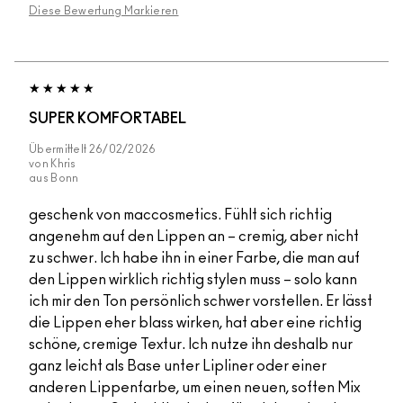
Diese Bewertung Markieren
SUPER KOMFORTABEL
Übermittelt
26/02/2026
von
Khris
aus
Bonn
geschenk von maccosmetics. Fühlt sich richtig
angenehm auf den Lippen an – cremig, aber nicht
zu schwer. Ich habe ihn in einer Farbe, die man auf
den Lippen wirklich richtig stylen muss – solo kann
ich mir den Ton persönlich schwer vorstellen. Er lässt
die Lippen eher blass wirken, hat aber eine richtig
schöne, cremige Textur. Ich nutze ihn deshalb nur
ganz leicht als Base unter Lipliner oder einer
anderen Lippenfarbe, um einen neuen, soften Mix