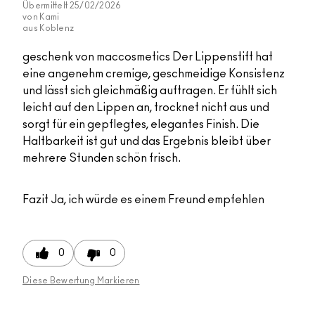
Übermittelt
25/02/2026
von
Kami
aus
Koblenz
geschenk von maccosmetics Der Lippenstift hat
eine angenehm cremige, geschmeidige Konsistenz
und lässt sich gleichmäßig auftragen. Er fühlt sich
leicht auf den Lippen an, trocknet nicht aus und
sorgt für ein gepflegtes, elegantes Finish. Die
Haltbarkeit ist gut und das Ergebnis bleibt über
mehrere Stunden schön frisch.
Fazit
Ja, ich würde es einem Freund empfehlen
0
0
Diese Bewertung Markieren