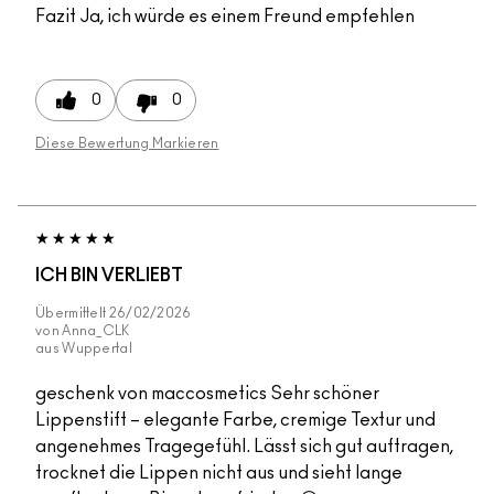
Fazit
Ja, ich würde es einem Freund empfehlen
0
0
Diese Bewertung Markieren
ICH BIN VERLIEBT
Übermittelt
26/02/2026
von
Anna_CLK
aus
Wuppertal
geschenk von maccosmetics Sehr schöner
Lippenstift – elegante Farbe, cremige Textur und
angenehmes Tragegefühl. Lässt sich gut auftragen,
trocknet die Lippen nicht aus und sieht lange