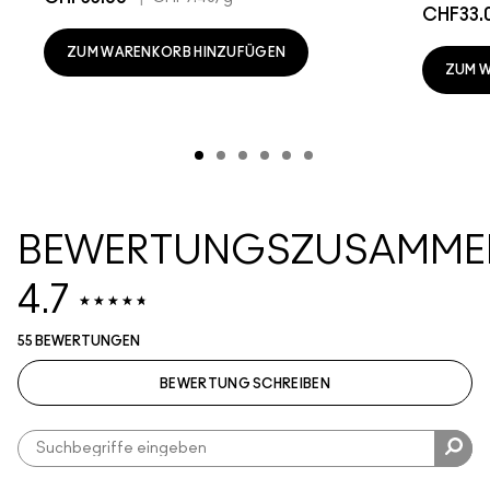
CHF33.
ZUM WARENKORB HINZUFÜGEN
ZUM 
BEWERTUNGSZUSAMME
4.7
55 BEWERTUNGEN
BEWERTUNG SCHREIBEN