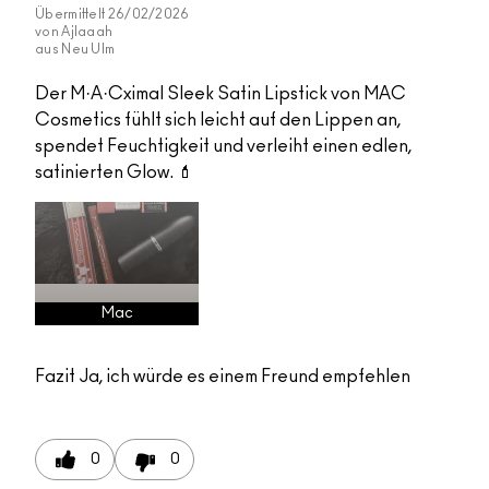
Übermittelt
26/02/2026
von
Ajlaaah
aus
Neu Ulm
Der M·A·Cximal Sleek Satin Lipstick von MAC
Cosmetics fühlt sich leicht auf den Lippen an,
spendet Feuchtigkeit und verleiht einen edlen,
satinierten Glow. 💄
Mac
Fazit
Ja, ich würde es einem Freund empfehlen
0
0