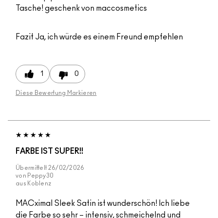
Tasche! geschenk von maccosmetics
Fazit
Ja, ich würde es einem Freund empfehlen
1
0
Diese Bewertung Markieren
FARBE IST SUPER!!
Übermittelt
26/02/2026
von
Peppy30
aus
Koblenz
MACximal Sleek Satin ist wunderschön! Ich liebe
die Farbe so sehr – intensiv, schmeichelnd und