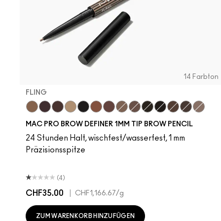
14 Farbton
FLING
Fling
Genuine Aubergine
Hickory
Omega
Onyx
Penny
Strut
Brunette
Lingering
Spiked
Stud
Stylized
Taupe
Thunde
MAC PRO BROW DEFINER 1MM TIP BROW PENCIL
24 Stunden Halt, wischfest/wasserfest, 1 mm
Präzisionsspitze
(4)
CHF35.00
|
CHF1,166.67
/g
ZUM WARENKORB HINZUFÜGEN