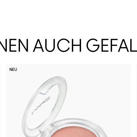
HNEN AUCH GEFA
NEU
Well, Well
Busin
Ho