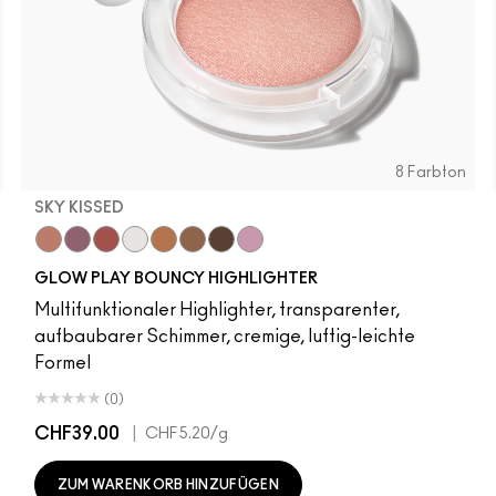
8 Farbton
SKY KISSED
r
Sky Kissed
Sunset Drizzle
Cloud Candy
Wind Chill
Cloudburst
Sepia Skies
GlowZone
Stratus
GLOW PLAY BOUNCY HIGHLIGHTER
Multifunktionaler Highlighter, transparenter,
aufbaubarer Schimmer, cremige, luftig-leichte
Formel
(0)
CHF39.00
|
CHF5.20
/g
ZUM WARENKORB HINZUFÜGEN