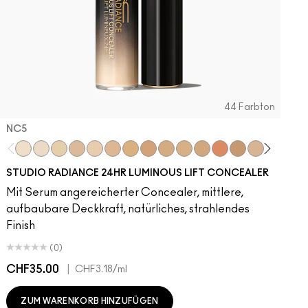
44 Farbton
NC5​
NC5​
NW5​
NC11​
NW10​
NC11.5​
NC14.5​
NC15​
NW15​
NC17​
NC17.5​
NC20​
NW18​
NC25​
N18​
NW20​
NC27
N
STUDIO RADIANCE 24HR LUMINOUS LIFT CONCEALER
Mit Serum angereicherter Concealer, mittlere,
aufbaubare Deckkraft, natürliches, strahlendes
Finish
(0)
CHF35.00
|
C
CHF3.18
/ml
ZUM WARENKORB HINZUFÜGEN