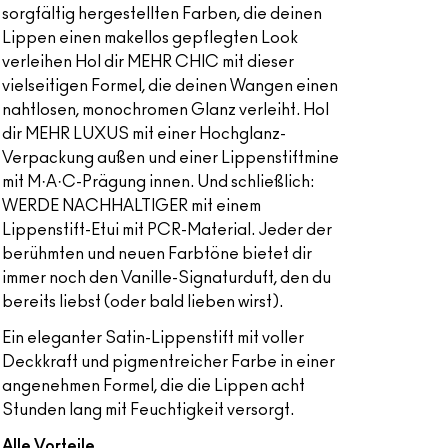
sorgfältig hergestellten Farben, die deinen
Lippen einen makellos gepflegten Look
verleihen Hol dir MEHR CHIC mit dieser
vielseitigen Formel, die deinen Wangen einen
nahtlosen, monochromen Glanz verleiht. Hol
dir MEHR LUXUS mit einer Hochglanz-
Verpackung außen und einer Lippenstiftmine
mit M·A·C-Prägung innen. Und schließlich:
WERDE NACHHALTIGER mit einem
Lippenstift-Etui mit PCR-Material. Jeder der
berühmten und neuen Farbtöne bietet dir
immer noch den Vanille-Signaturduft, den du
bereits liebst (oder bald lieben wirst).
Ein eleganter Satin-Lippenstift mit voller
Deckkraft und pigmentreicher Farbe in einer
angenehmen Formel, die die Lippen acht
Stunden lang mit Feuchtigkeit versorgt.
Alle Vorteile