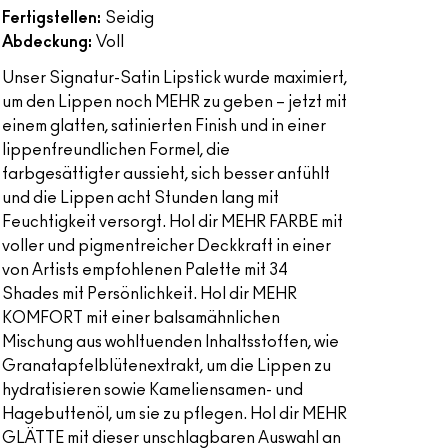
Fertigstellen:
Seidig
Abdeckung:
Voll
Unser Signatur-Satin Lipstick wurde maximiert,
um den Lippen noch MEHR zu geben – jetzt mit
einem glatten, satinierten Finish und in einer
lippenfreundlichen Formel, die
farbgesättigter aussieht, sich besser anfühlt
und die Lippen acht Stunden lang mit
Feuchtigkeit versorgt. Hol dir MEHR FARBE mit
voller und pigmentreicher Deckkraft in einer
von Artists empfohlenen Palette mit 34
Shades mit Persönlichkeit. Hol dir MEHR
KOMFORT mit einer balsamähnlichen
Mischung aus wohltuenden Inhaltsstoffen, wie
Granatapfelblütenextrakt, um die Lippen zu
hydratisieren sowie Kameliensamen- und
Hagebuttenöl, um sie zu pflegen. Hol dir MEHR
GLÄTTE mit dieser unschlagbaren Auswahl an