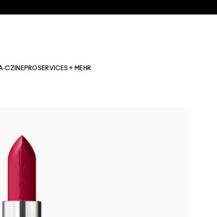
A·CZINE
PRO
SERVICES + MEHR