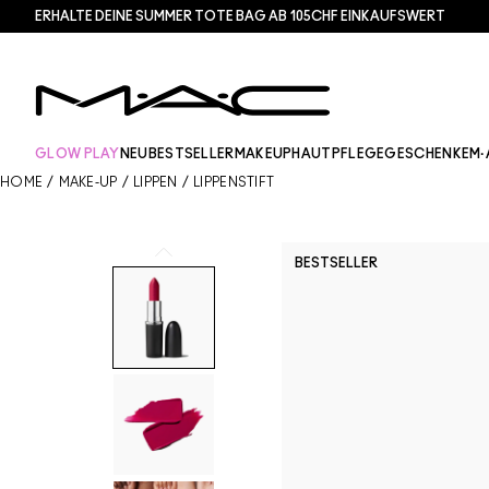
ERHALTE DEINE SUMMER TOTE BAG AB 105CHF EINKAUFSWERT​
GLOW PLAY
NEU
BESTSELLER
MAKEUP
HAUTPFLEGE
GESCHENKE
M·
HOME
/
MAKE-UP
/
LIPPEN
/
LIPPENSTIFT
BESTSELLER